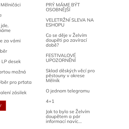
 Mělničáci
PRÝ MÁME BÝT
OSOBNĚJŠÍ
e
osef
VELETRŽNÍ SLEVA NA
ESHOPU
jde,
náme
Co se děje v Želvím
doupěti po zavírací
e za vámi
době?
běr
FESTIVALOVÉ
UPOZORNĚNÍ
o LP desek
Sklad děských věcí pro
artou možná
pěstouny v okrese
Mělník
ýběr pro prťata
O jednom telegramu
alení zásilek
4+1
V
Jak to bylo se Želvím
doupětem a pár
informací navíc...