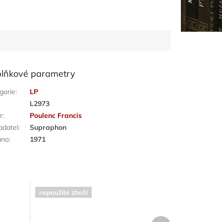
lňkové parametry
gorie
:
LP
:
L2973
r
:
Poulenc Francis
adatel
:
Supraphon
áno
:
1971
nepoužité zboží
Další