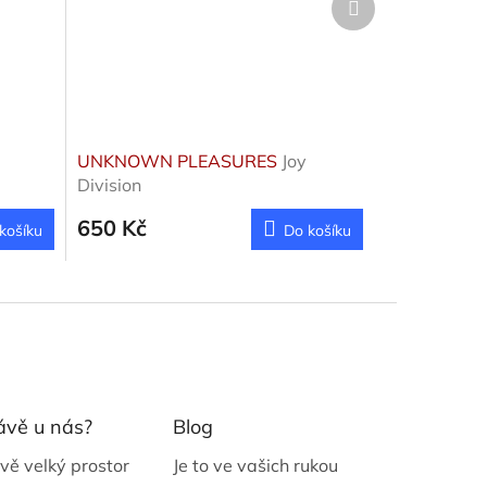
produkt
UNKNOWN PLEASURES
Joy
Division
650 Kč
košíku
Do košíku
ávě u nás?
Blog
vě velký prostor
Je to ve vašich rukou