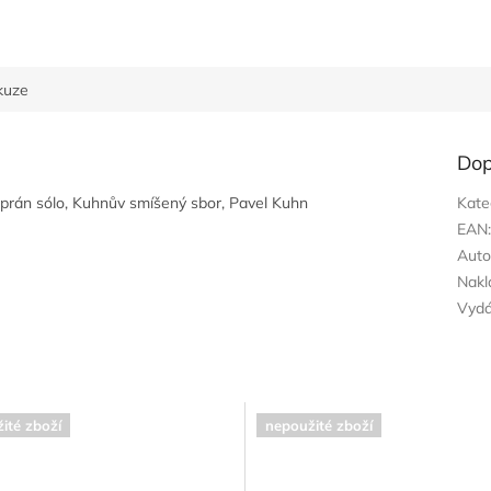
kuze
Dop
oprán sólo, Kuhnův smíšený sbor, Pavel Kuhn
Kate
EAN
Auto
Nakl
Vyd
ité zboží
nepoužité zboží