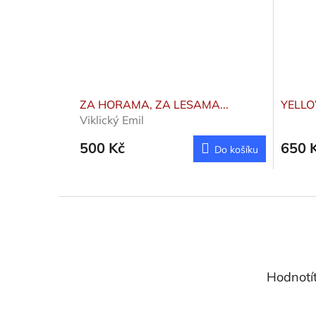
ZA HORAMA, ZA LESAMA...
YELL
Viklický Emil
500 Kč
650 
Do košíku
Z
á
p
a
t
Hodnotí
í