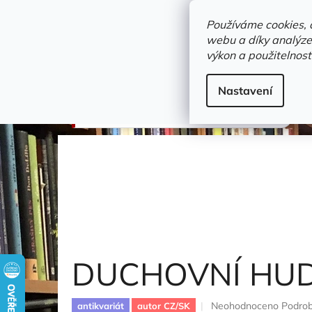
Přejít
objednavka@zelvi-doupe.cz
na
Používáme cookies, 
obsah
webu a díky analýze
Domů
výkon a použitelnost
Adresa+otevírací doba
Novinky
Trvalky a b
Gramodesky
Nastavení
DUCHOVNÍ HUDBA
Poulenc Francis
DUCHOVNÍ HU
Průměrné
Neohodnoceno
Podrob
antikvariát
autor CZ/SK