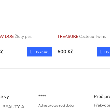
OW DOG
Žlutý pes
TREASURE
Cocteau Twins
Kč
600 Kč
Do košíku
Do 
te vy
****
Proč pr
Překvapi
Adresa+otevírací doba
BEAUTY AND THE BEAT
Go Go's