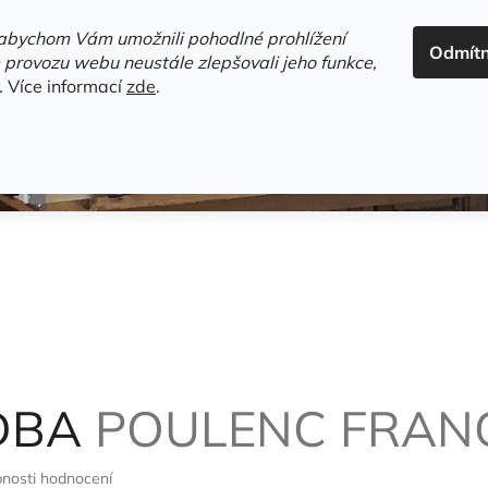
ADRESA+OTEVÍRACÍ DOBA
HODNOCENÍ OBCHODU
OBC
abychom Vám umožnili pohodlné prohlížení
Odmít
HLEDAT
 provozu webu neustále zlepšovali jeho funkce,
.
Více informací
zde
.
estsellery
Gramodesky
Detektivky
Knihy o Mělníku a 
DBA
POULENC FRAN
nosti hodnocení