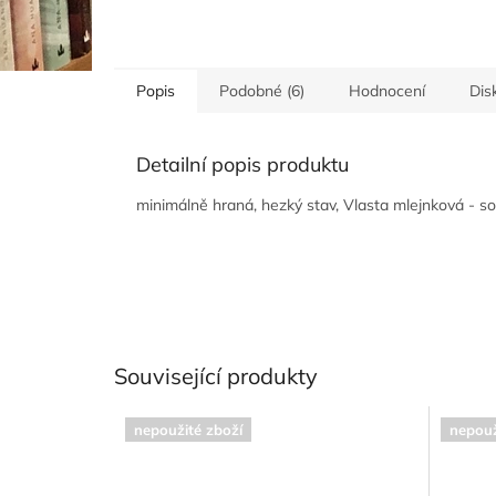
Popis
Podobné (6)
Hodnocení
Dis
Detailní popis produktu
minimálně hraná, hezký stav, Vlasta mlejnková - s
Související produkty
nepoužité zboží
nepouž