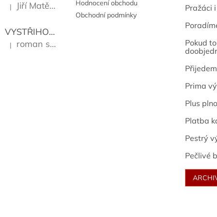
Hodnocení obchodu
Jiří Matějů
|
Pražáci i
Hodnocení produktu je 5 z 5 hvězdiček.
Obchodní podmínky
Poradím
VYSTŘIHOVÁNKY - PRAŽSKÉ PAMÁTKY
Kropáček J
Pokud to 
roman sekanina
|
Hodnocení produktu je 5 z 5 hvězdiček.
doobjed
Přijedem
Prima vý
Plus pln
Platba k
Pestrý v
Pečlivé b
ARCHI