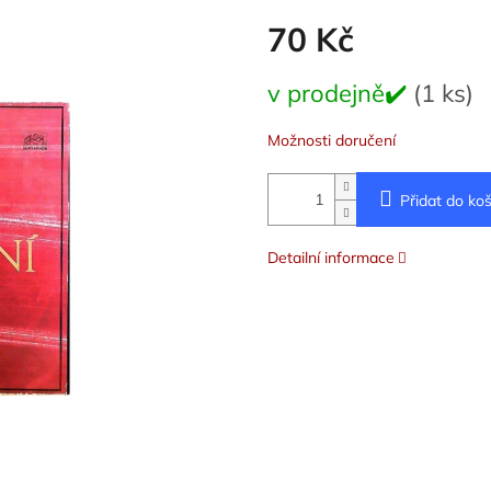
70 Kč
Měrná
v prodejně✔️
(1 ks)
cena:
Možnosti doručení
Přidat do koš
Detailní informace