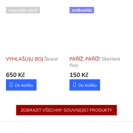
nepoužité zboží
antikvariát
VYHLAŠUJU BOJ
Škwor
PAŘÍŽ, PAŘÍŽ!
Skarlant
Petr
650 Kč
150 Kč
Do košíku
Do košíku
ZOBRAZIT VŠECHNY SOUVISEJÍCÍ PRODUKTY
Z
á