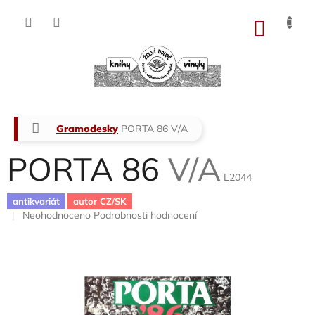
Přejít
na
NÁKU
obsah
KOŠÍK
Domů
Gramodesky
PORTA 86
V/A
PORTA 86
V/A
L2044
antikvariát
autor CZ/SK
Průměrné
Neohodnoceno
Podrobnosti hodnocení
hodnocení
produktu
je
0,0
z
5
hvězdiček.