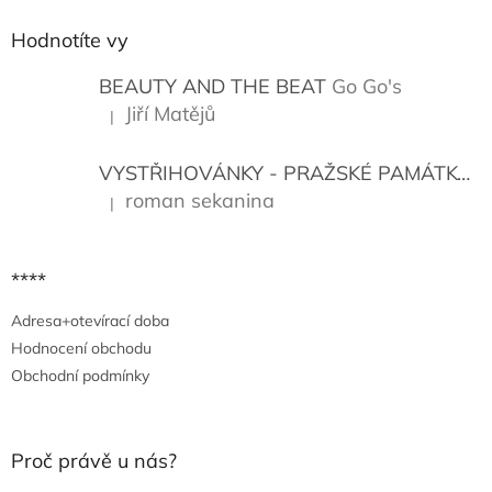
p
a
Hodnotíte vy
t
í
BEAUTY AND THE BEAT
Go Go's
Jiří Matějů
|
Hodnocení produktu je 5 z 5 hvězdiček.
VYSTŘIHOVÁNKY - PRAŽSKÉ PAMÁTKY
K
roman sekanina
|
Hodnocení produktu je 5 z 5 hvězdiček.
****
Adresa+otevírací doba
Hodnocení obchodu
Obchodní podmínky
Proč právě u nás?