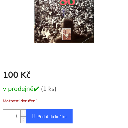
100 Kč
Měrná
v prodejně✔️
(1 ks)
cena:
Možnosti doručení
Přidat do košíku