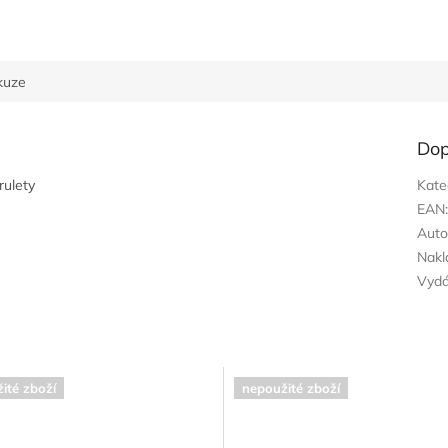
kuze
Dop
rulety
Kate
EAN
Auto
Nakl
Vyd
ité zboží
nepoužité zboží