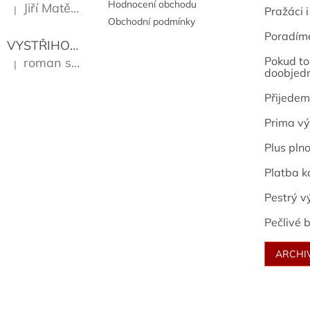
Hodnocení obchodu
Jiří Matějů
|
Pražáci i
Hodnocení produktu je 5 z 5 hvězdiček.
Obchodní podmínky
Poradím
VYSTŘIHOVÁNKY - PRAŽSKÉ PAMÁTKY
Kropáček J
Pokud to 
roman sekanina
|
Hodnocení produktu je 5 z 5 hvězdiček.
doobjed
Přijedem
Prima vý
Plus pln
Platba k
Pestrý v
Pečlivé b
ARCHI