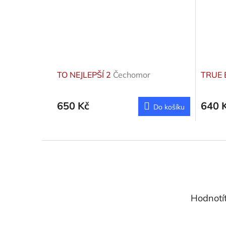
TO NEJLEPŠÍ 2
Čechomor
TRUE
650 Kč
640 
Do košíku
Z
á
p
a
t
Hodnotí
í