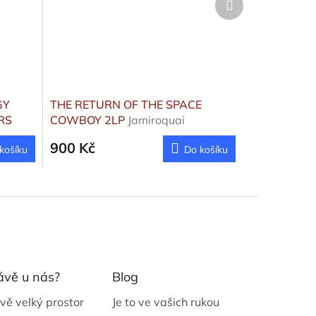
produkt
GY
THE RETURN OF THE SPACE
RS
COWBOY 2LP
Jamiroquai
900 Kč
košíku
Do košíku
ávě u nás?
Blog
vě velký prostor
Je to ve vašich rukou