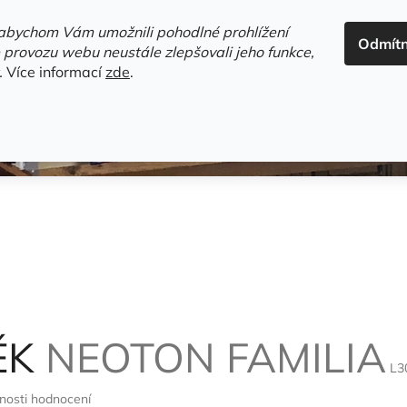
ADRESA+OTEVÍRACÍ DOBA
HODNOCENÍ OBCHODU
OBC
abychom Vám umožnili pohodlné prohlížení
Odmít
HLEDAT
 provozu webu neustále zlepšovali jeho funkce,
.
Více informací
zde
.
estsellery
Gramodesky
Detektivky
Knihy o Mělníku a 
ÉK
NEOTON FAMILIA
L3
nosti hodnocení