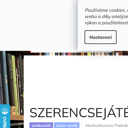
Přejít
objednavka@zelvi-doupe.cz
na
Používáme cookies, 
obsah
webu a díky analýze
Domů
výkon a použitelnost
Adresa+otevírací doba
Novinky
Trvalky a b
Gramodesky
Nastavení
SZERENCSEJÁTÉK
Neoton familia
SZERENCSEJÁT
Průměrné
Neohodnoceno
Podrob
antikvariát
autor world