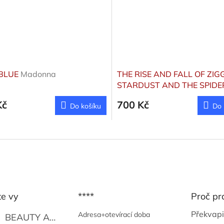
 BLUE
Madonna
THE RISE AND FALL OF ZIG
STARDUST AND THE SPIDE
FROM MARS
Bowie David
Kč
700 Kč
Do košíku
Do 
te vy
****
Proč pr
Překvapi
Adresa+otevírací doba
BEAUTY AND THE BEAT
Go Go's