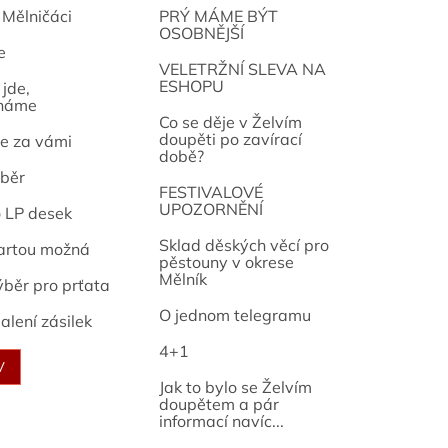
 Mělničáci
PRÝ MÁME BÝT
OSOBNĚJŠÍ
e
osef
VELETRŽNÍ SLEVA NA
ESHOPU
jde,
náme
Co se děje v Želvím
doupěti po zavírací
e za vámi
době?
běr
FESTIVALOVÉ
UPOZORNĚNÍ
o LP desek
Sklad děských věcí pro
artou možná
pěstouny v okrese
Mělník
ýběr pro prťata
O jednom telegramu
alení zásilek
4+1
V
Jak to bylo se Želvím
doupětem a pár
informací navíc...