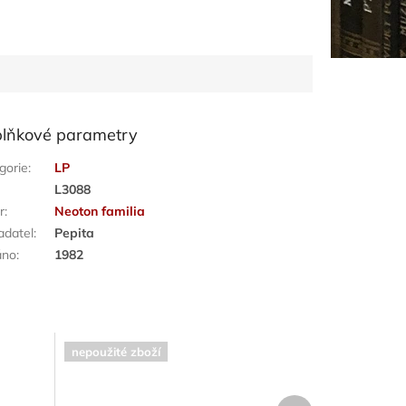
lňkové parametry
gorie
:
LP
:
L3088
r
:
Neoton familia
adatel
:
Pepita
áno
:
1982
nepoužité zboží
Další