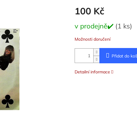
100 Kč
Měrná
v prodejně✔️
(1 ks)
cena:
Možnosti doručení
Přidat do koš
Detailní informace