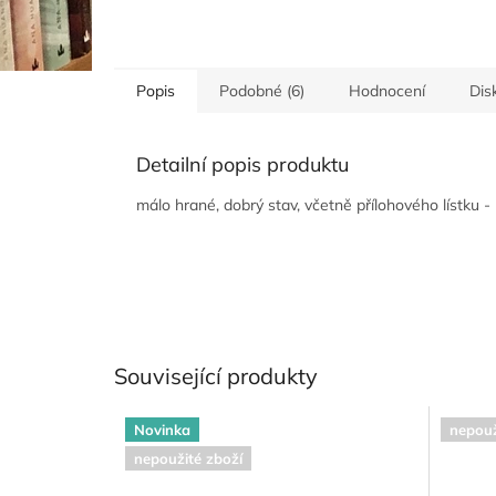
Popis
Podobné (6)
Hodnocení
Dis
Detailní popis produktu
málo hrané, dobrý stav, včetně přílohového lístku - 
Související produkty
Novinka
nepouž
nepoužité zboží