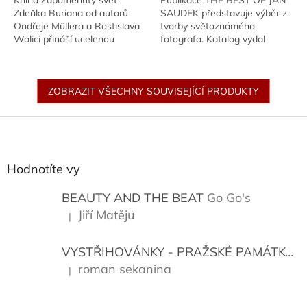
Kniha Zapomenutý svět
Publikace THE BEST OF JAN
Zdeňka Buriana od autorů
SAUDEK představuje výběr z
Ondřeje Müllera a Rostislava
tvorby světoznámého
Walici přináší ucelenou
fotografa. Katalog vydal
obrazovou bibliografii a
Nakladatel: Saudek.com,
ojedinělé, dosud nevydané
Autor: Saudek Jan, Vydáno:
ilustrace tohoto mistra.
2005.
ZOBRAZIT VŠECHNY SOUVISEJÍCÍ PRODUKTY
Z
á
p
a
Hodnotíte vy
t
í
BEAUTY AND THE BEAT
Go Go's
Jiří Matějů
|
Hodnocení produktu je 5 z 5 hvězdiček.
VYSTŘIHOVÁNKY - PRAŽSKÉ PAMÁTKY
K
roman sekanina
|
Hodnocení produktu je 5 z 5 hvězdiček.