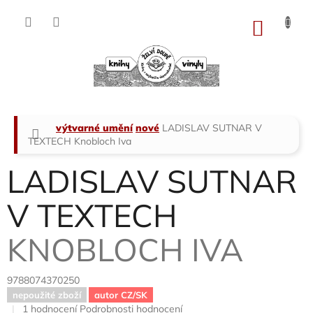
Přejít
na
NÁKU
obsah
KOŠÍK
Domů
výtvarné umění
nové
LADISLAV SUTNAR V
TEXTECH
Knobloch Iva
LADISLAV SUTNAR
V TEXTECH
KNOBLOCH IVA
9788074370250
nepoužité zboží
autor CZ/SK
Průměrné
1 hodnocení
Podrobnosti hodnocení