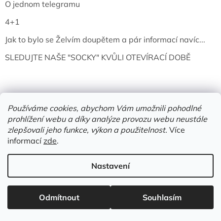
O jednom telegramu
4+1
Jak to bylo se Želvím doupětem a pár informací navíc...
SLEDUJTE NAŠE "SOCKY" KVŮLI OTEVÍRACÍ DOBĚ
Používáme cookies, abychom Vám umožnili pohodlné
prohlížení webu a díky analýze provozu webu neustále
zlepšovali jeho funkce, výkon a použitelnost.
Více
informací
zde
.
Vytvořil Shoptet
Nastavení
Copyright 2026
Želví doupě | knihy & vinyly | Mělník
. Všechna
Odmítnout
Souhlasím
práva vyhrazena.
Upravit nastavení cookies