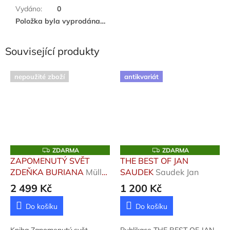
Vydáno
:
0
Položka byla vyprodána…
Související produkty
nepoužité zboží
antikvariát
Z
Z
ZDARMA
ZDARMA
D
D
ZAPOMENUTÝ SVĚT
THE BEST OF JAN
A
A
ZDEŇKA BURIANA
Müller
SAUDEK
Saudek Jan
R
R
M
M
Ondřej, Walica Rostislav
2 499 Kč
1 200 Kč
A
A
Do košíku
Do košíku