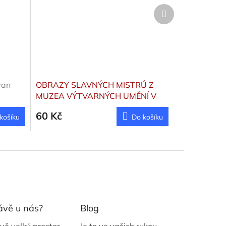
Další
produkt
van
OBRAZY SLAVNÝCH MISTRŮ Z
MUZEA VÝTVARNÝCH UMĚNÍ V
BUDAPEŠTI
Garasová Klára
60 Kč
košíku
Do košíku
ávě u nás?
Blog