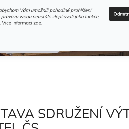
ADRESA+OTEVÍRACÍ DOBA
HODNOCENÍ OBCHODU
OBC
abychom Vám umožnili pohodlné prohlížení
Odmít
HLEDAT
 provozu webu neustále zlepšovali jeho funkce,
.
Více informací
zde
.
estsellery
Gramodesky
Detektivky
Knihy o Mělníku a 
CH UMĚLCŮ A PŘÁTEL ČS.
ÝSTAVA SDRUŽENÍ V
EL ČS.