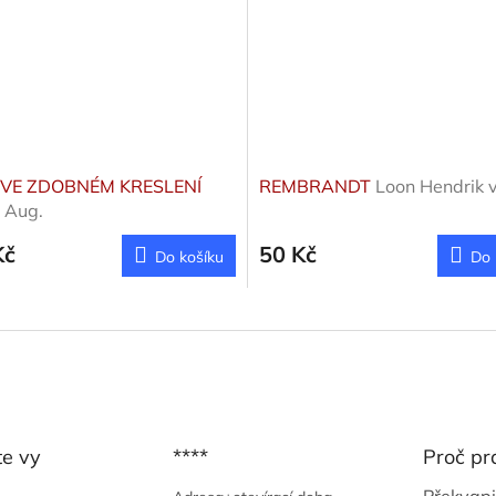
 VE ZDOBNÉM KRESLENÍ
REMBRANDT
Loon Hendrik 
 Aug.
Kč
50 Kč
Do košíku
Do 
te vy
****
Proč pr