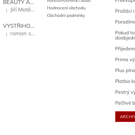
Překvapi
Adresa+otevírací doba
BEAUTY AND THE BEAT
Go Go's
Hodnocení obchodu
Jiří Matějů
|
Pražáci i
Hodnocení produktu je 5 z 5 hvězdiček.
Obchodní podmínky
Poradím
VYSTŘIHOVÁNKY - PRAŽSKÉ PAMÁTKY
Kropáček J
Pokud to 
roman sekanina
|
Hodnocení produktu je 5 z 5 hvězdiček.
doobjed
Přijedem
Prima vý
Plus pln
Platba k
Pestrý v
Pečlivé b
ARCHI