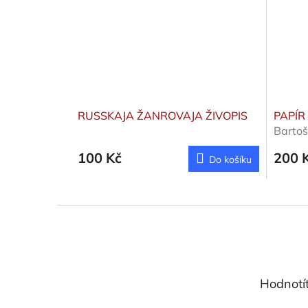
RUSSKAJA ŽANROVAJA ŽIVOPIS
PAPÍR
Bartoš
100 Kč
200 
Do košíku
Z
á
p
a
t
Hodnotí
í