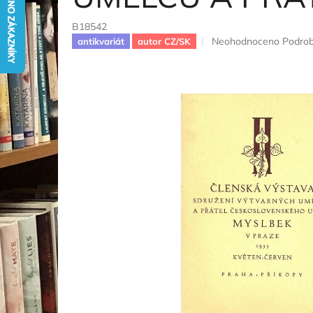
B18542
Průměrné
Neohodnoceno
Podrob
antikvariát
autor CZ/SK
hodnocení
produktu
je
0,0
z
5
hvězdiček.