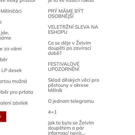
vě velký prostor
Je to ve vašich rukou
 Mělničáci
PRÝ MÁME BÝT
OSOBNĚJŠÍ
e
osef
VELETRŽNÍ SLEVA NA
ESHOPU
jde,
náme
Co se děje v Želvím
doupěti po zavírací
e za vámi
době?
běr
FESTIVALOVÉ
UPOZORNĚNÍ
o LP desek
Sklad děských věcí pro
artou možná
pěstouny v okrese
Mělník
ýběr pro prťata
O jednom telegramu
alení zásilek
4+1
V
Jak to bylo se Želvím
doupětem a pár
informací navíc...