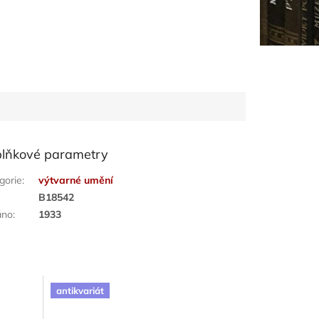
lňkové parametry
gorie
:
výtvarné umění
:
B18542
áno
:
1933
antikvariát