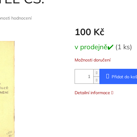
nosti hodnocení
100 Kč
Měrná
v prodejně✔️
(1 ks)
cena:
Možnosti doručení
Přidat do koš
Detailní informace