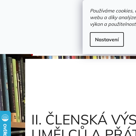
Přejít
objednavka@zelvi-doupe.cz
na
Používáme cookies, 
obsah
webu a díky analýze
Domů
výkon a použitelnost
Adresa+otevírací doba
Novinky
Trvalky a b
výtvarné umění
Nastavení
II. ČLENSKÁ VÝSTAVA SDRUŽENÍ VÝTVARNÝ
II. ČLENSKÁ V
UMĚLCŮ A PŘÁT