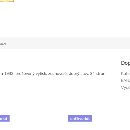
kuze
Dop
n 1933, brožovaný výtisk, zachovalé, dobrý stav, 34 stran
Kate
EAN
Vyd
ariát
antikvariát