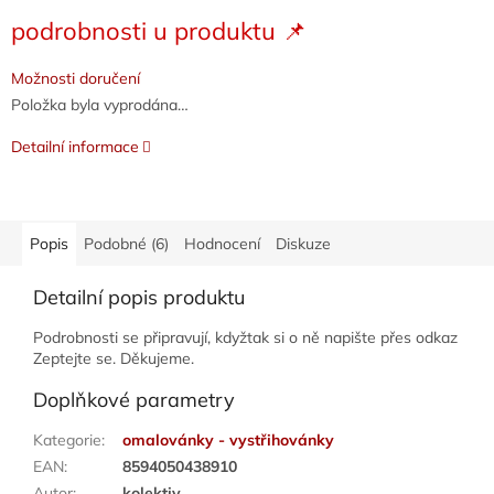
Měrná
podrobnosti u produktu 📌
cena:
Možnosti doručení
Položka byla vyprodána…
Detailní informace
Popis
Podobné (6)
Hodnocení
Diskuze
Detailní popis produktu
Podrobnosti se připravují, kdyžtak si o ně napište přes odkaz
Zeptejte se. Děkujeme.
Doplňkové parametry
Kategorie
:
omalovánky - vystřihovánky
EAN
:
8594050438910
Autor
:
kolektiv