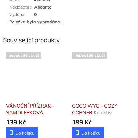
Nakladatel
:
Alicanto
Vydáno
:
0
Položka byla vyprodána…
Související produkty
nepoužité zboží
nepoužité zboží
VÁNOČNÍ PŘÍZRAK -
COCO WYO - COZY
SAMOLEPKOVÁ
CORNER
Kolektiv
ÚNIKOVKA
139 Kč
199 Kč
Do košíku
Do košíku