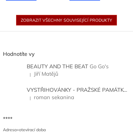
ZOBRAZIT VŠECHNY SOUVISEJÍCÍ PRODUKTY
Z
á
p
a
Hodnotíte vy
t
í
BEAUTY AND THE BEAT
Go Go's
Jiří Matějů
|
Hodnocení produktu je 5 z 5 hvězdiček.
VYSTŘIHOVÁNKY - PRAŽSKÉ PAMÁTKY
K
roman sekanina
|
Hodnocení produktu je 5 z 5 hvězdiček.
****
Adresa+otevírací doba