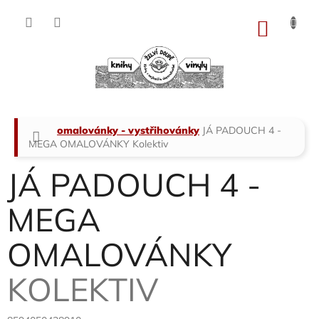
Přejít
na
NÁKU
obsah
KOŠÍK
Domů
omalovánky - vystřihovánky
JÁ PADOUCH 4 -
MEGA OMALOVÁNKY
Kolektiv
JÁ PADOUCH 4 -
MEGA
OMALOVÁNKY
KOLEKTIV