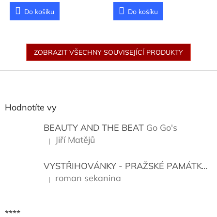
Do košíku
Do košíku
ZOBRAZIT VŠECHNY SOUVISEJÍCÍ PRODUKTY
Z
á
p
a
Hodnotíte vy
t
í
BEAUTY AND THE BEAT
Go Go's
Jiří Matějů
|
Hodnocení produktu je 5 z 5 hvězdiček.
VYSTŘIHOVÁNKY - PRAŽSKÉ PAMÁTKY
K
roman sekanina
|
Hodnocení produktu je 5 z 5 hvězdiček.
****