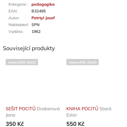
Kategorie
:
pedagogika
EAN
:
B32495
Autor
:
Petrtyl Josef
Nakladatel
:
SPN
Vydáno
:
1962
Související produkty
nepoužité zboží
nepoužité zboží
SEŠIT POCITŮ
Draberová
KNIHA POCITŮ
Stará
Jana
Ester
350 Kč
550 Kč