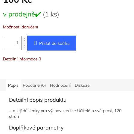
Měrná
v prodejně✔️
(1 ks)
cena:
Možnosti doručení
Přidat do košíku
Detailní informace
Popis
Podobné (6)
Hodnocení
Diskuze
Detailní popis produktu
... a její důsledky pro výchovu, edice Učitelé o své praxi, 120
stran
Doplňkové parametry