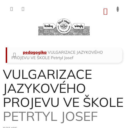
Přejít
na
NÁKU
obsah
KOŠÍK
Domů
pedagogika
VULGARIZACE JAZYKOVÉHO
PROJEVU VE ŠKOLE
Petrtyl Josef
VULGARIZACE
JAZYKOVÉHO
PROJEVU VE ŠKOLE
PETRTYL JOSEF