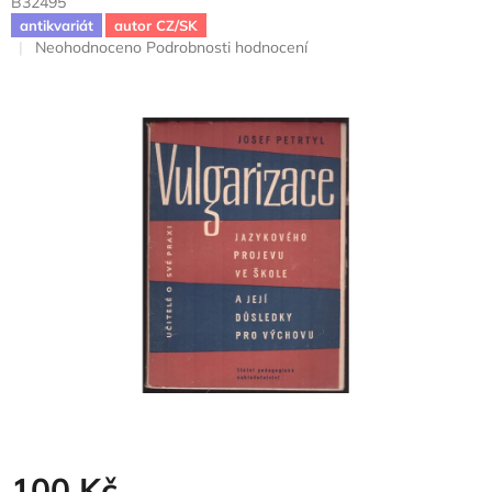
B32495
antikvariát
autor CZ/SK
Průměrné
Neohodnoceno
Podrobnosti hodnocení
hodnocení
produktu
je
0,0
z
5
hvězdiček.
100 Kč