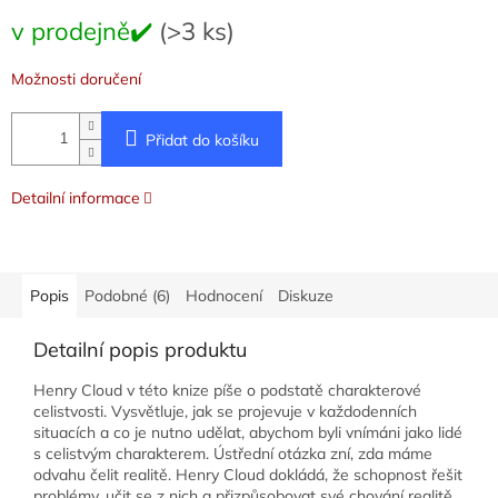
Měrná
v prodejně✔️
(>3 ks)
cena:
Možnosti doručení
Přidat do košíku
Detailní informace
Popis
Podobné (6)
Hodnocení
Diskuze
Detailní popis produktu
Henry Cloud v této knize píše o podstatě charakterové
celistvosti. Vysvětluje, jak se projevuje v každodenních
situacích a co je nutno udělat, abychom byli vnímáni jako lidé
s celistvým charakterem. Ústřední otázka zní, zda máme
odvahu čelit realitě. Henry Cloud dokládá, že schopnost řešit
problémy, učit se z nich a přizpůsobovat své chování realitě