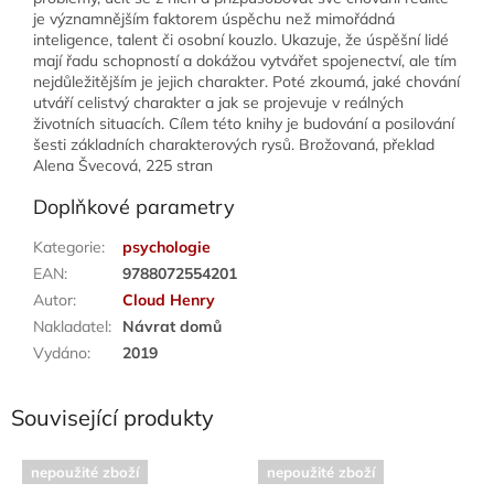
je významnějším faktorem úspěchu než mimořádná
inteligence, talent či osobní kouzlo. Ukazuje, že úspěšní lidé
mají řadu schopností a dokážou vytvářet spojenectví, ale tím
nejdůležitějším je jejich charakter. Poté zkoumá, jaké chování
utváří celistvý charakter a jak se projevuje v reálných
životních situacích. Cílem této knihy je budování a posilování
šesti základních charakterových rysů. Brožovaná, překlad
Alena Švecová, 225 stran
Doplňkové parametry
Kategorie
:
psychologie
EAN
:
9788072554201
Autor
:
Cloud Henry
Nakladatel
:
Návrat domů
Vydáno
:
2019
Související produkty
nepoužité zboží
nepoužité zboží