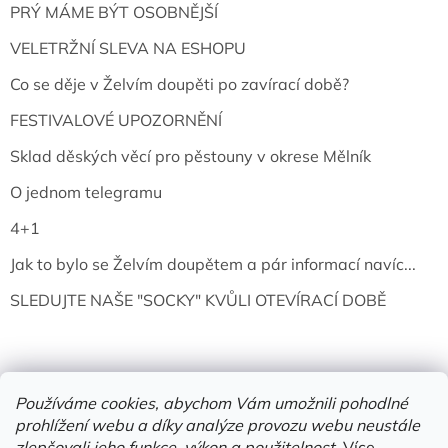
PRÝ MÁME BÝT OSOBNĚJŠÍ
VELETRŽNÍ SLEVA NA ESHOPU
Co se děje v Želvím doupěti po zavírací době?
FESTIVALOVÉ UPOZORNĚNÍ
Sklad děských věcí pro pěstouny v okrese Mělník
O jednom telegramu
4+1
Jak to bylo se Želvím doupětem a pár informací navíc...
SLEDUJTE NAŠE "SOCKY" KVŮLI OTEVÍRACÍ DOBĚ
Používáme cookies, abychom Vám umožnili pohodlné
prohlížení webu a díky analýze provozu webu neustále
zlepšovali jeho funkce, výkon a použitelnost.
Více