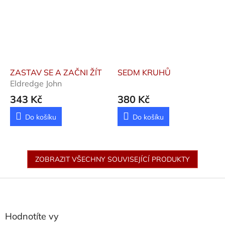
ZASTAV SE A ZAČNI ŽÍT
SEDM KRUHŮ
Eldredge John
343 Kč
380 Kč
Do košíku
Do košíku
ZOBRAZIT VŠECHNY SOUVISEJÍCÍ PRODUKTY
Z
á
p
a
Hodnotíte vy