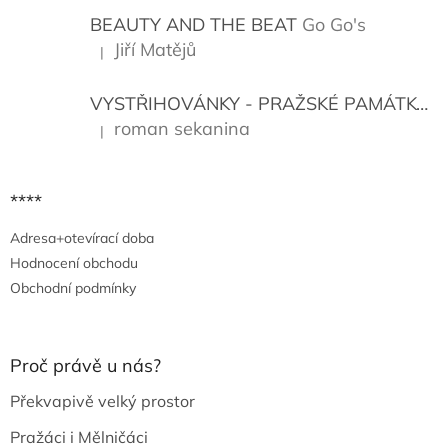
t
í
BEAUTY AND THE BEAT
Go Go's
Jiří Matějů
|
Hodnocení produktu je 5 z 5 hvězdiček.
VYSTŘIHOVÁNKY - PRAŽSKÉ PAMÁTKY
K
roman sekanina
|
Hodnocení produktu je 5 z 5 hvězdiček.
****
Adresa+otevírací doba
Hodnocení obchodu
Obchodní podmínky
Proč právě u nás?
Překvapivě velký prostor
Pražáci i Mělničáci