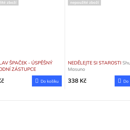
ité zboží
nepoužité zboží
LAV ŠPAČEK - ÚSPĚŠNÝ
NEDĚLEJTE SI STAROSTI
Sh
ODNÍ ZÁSTUPCE
Masuno
OKNIHA)
Špaček Ladislav
Kč
338 Kč
Do košíku
Do 