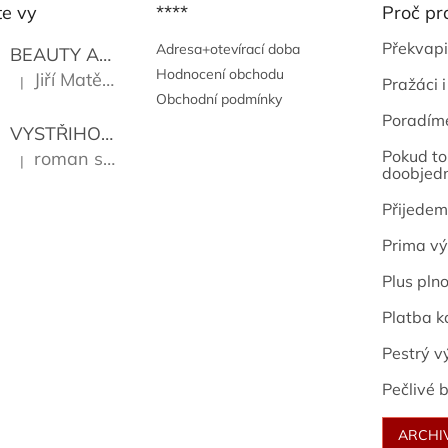
te vy
****
Proč pr
Překvapi
Adresa+otevírací doba
BEAUTY AND THE BEAT
Go Go's
Hodnocení obchodu
Jiří Matějů
|
Pražáci i
Hodnocení produktu je 5 z 5 hvězdiček.
Obchodní podmínky
Poradím
VYSTŘIHOVÁNKY - PRAŽSKÉ PAMÁTKY
Kropáček J
Pokud to 
roman sekanina
|
Hodnocení produktu je 5 z 5 hvězdiček.
doobjed
Přijedem
Prima vý
Plus pln
Platba k
Pestrý v
Pečlivé b
ARCHI