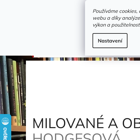
Přejít
objednavka@zelvi-doupe.cz
na
Používáme cookies, 
obsah
webu a díky analýze
Domů
výkon a použitelnost
Adresa+otevírací doba
Novinky
Trvalky a b
psychologie
Nastavení
MILOVANÉ A OBÁVANÉ - LEHCE POŠKOZEN
MILOVANÉ A O
HODGESOVÁ