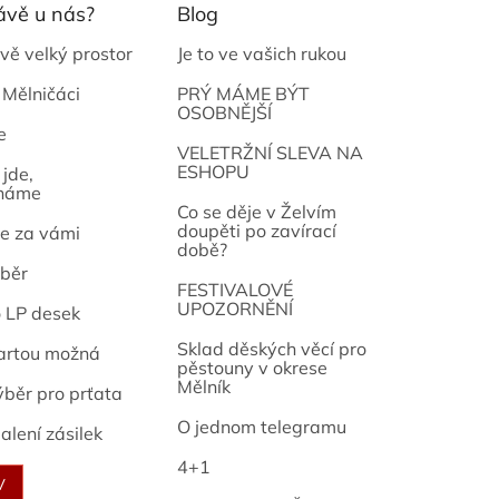
ávě u nás?
Blog
vě velký prostor
Je to ve vašich rukou
 Mělničáci
PRÝ MÁME BÝT
OSOBNĚJŠÍ
e
osef
VELETRŽNÍ SLEVA NA
ESHOPU
jde,
náme
Co se děje v Želvím
doupěti po zavírací
e za vámi
době?
běr
FESTIVALOVÉ
UPOZORNĚNÍ
o LP desek
Sklad děských věcí pro
artou možná
pěstouny v okrese
Mělník
ýběr pro prťata
O jednom telegramu
alení zásilek
4+1
V