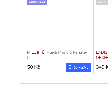
antikvariát
nepouž
MILUJI TĚ!
Maioli Primo a Renate-
LADIS
Luise
OBCH
(AUDI
50 Kč
349 
Do košíku
Z
á
p
a
t