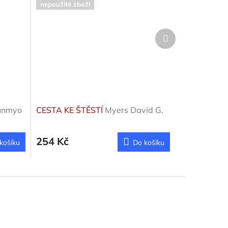
nepoužité zboží
Další
produkt
unmyo
CESTA KE ŠTĚSTÍ
Myers David G.
254 Kč
košíku
Do košíku