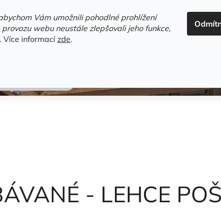
ADRESA+OTEVÍRACÍ DOBA
HODNOCENÍ OBCHODU
OBC
abychom Vám umožnili pohodlné prohlížení
Odmít
HLEDAT
 provozu webu neustále zlepšovali jeho funkce,
.
Více informací
zde
.
estsellery
Gramodesky
Detektivky
Knihy o Mělníku a 
O
Kate Hodgesová
BÁVANÉ - LEHCE P