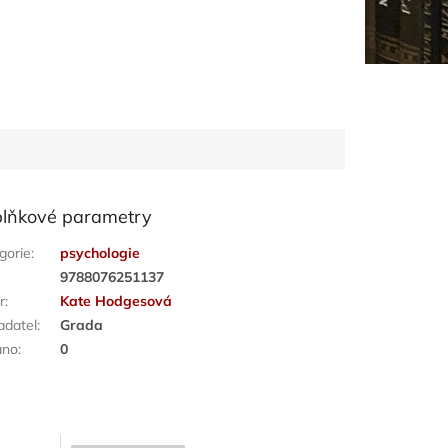
lňkové parametry
gorie
:
psychologie
:
9788076251137
r
:
Kate Hodgesová
adatel
:
Grada
áno
:
0