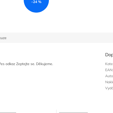
–24 %
kuze
Dop
přes odkaz Zeptejte se. Děkujeme.
Kate
EAN
Auto
Nakl
Vyd