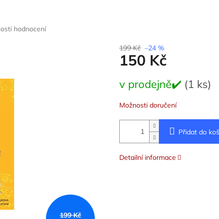
osti hodnocení
199 Kč
–24 %
150 Kč
Měrná
v prodejně✔️
(1 ks)
cena:
Možnosti doručení
Přidat do koš
Detailní informace
199 Kč