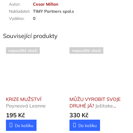
Autor
:
Cesar Millan
Nakladatel
:
TIMY Partners spol.s
Vydáno
:
0
Související produkty
nepoužité zboží
nepoužité zboží
KRIZE MUŽSTVÍ
MŮŽU VYROBIT SVOJE
Payneová Leanne
DRUHÉ JÁ?
Jošitake
Šinsuke
195 Kč
330 Kč
Do košíku
Do košíku