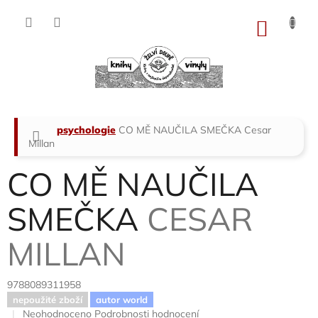
Přejít
na
NÁKU
obsah
KOŠÍK
Domů
psychologie
CO MĚ NAUČILA SMEČKA
Cesar
Millan
CO MĚ NAUČILA
SMEČKA
CESAR
MILLAN
9788089311958
nepoužité zboží
autor world
Průměrné
Neohodnoceno
Podrobnosti hodnocení