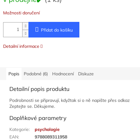
cena:
Možnosti doručení
Přidat do košíku
Detailní informace
Popis
Podobné (6)
Hodnocení
Diskuze
Detailní popis produktu
Podrobnosti se připravují, kdyžtak si o ně napište přes odkaz
Zeptejte se. Děkujeme.
Doplňkové parametry
Kategorie
:
psychologie
EAN
:
9788089311958