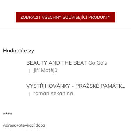
ZOBRAZIT VŠECHNY SOUVISEJÍCÍ PRODUKTY
Z
á
p
a
Hodnotíte vy
t
í
BEAUTY AND THE BEAT
Go Go's
Jiří Matějů
|
Hodnocení produktu je 5 z 5 hvězdiček.
VYSTŘIHOVÁNKY - PRAŽSKÉ PAMÁTKY
K
roman sekanina
|
Hodnocení produktu je 5 z 5 hvězdiček.
****
Adresa+otevírací doba