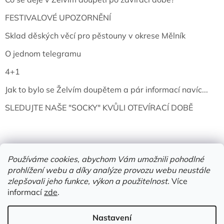
FESTIVALOVÉ UPOZORNĚNÍ
Sklad děských věcí pro pěstouny v okrese Mělník
O jednom telegramu
4+1
Jak to bylo se Želvím doupětem a pár informací navíc...
SLEDUJTE NAŠE "SOCKY" KVŮLI OTEVÍRACÍ DOBĚ
Používáme cookies, abychom Vám umožnili pohodlné
prohlížení webu a díky analýze provozu webu neustále
zlepšovali jeho funkce, výkon a použitelnost.
Více
informací
zde
.
Vytvořil Shoptet
Nastavení