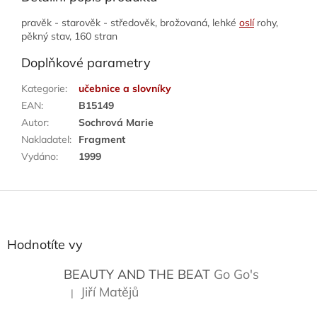
pravěk - starověk - středověk, brožovaná, lehké
oslí
rohy,
pěkný stav, 160 stran
Doplňkové parametry
Kategorie
:
učebnice a slovníky
EAN
:
B15149
Autor
:
Sochrová Marie
Nakladatel
:
Fragment
Vydáno
:
1999
Z
á
p
a
Hodnotíte vy
t
í
BEAUTY AND THE BEAT
Go Go's
Jiří Matějů
|
Hodnocení produktu je 5 z 5 hvězdiček.