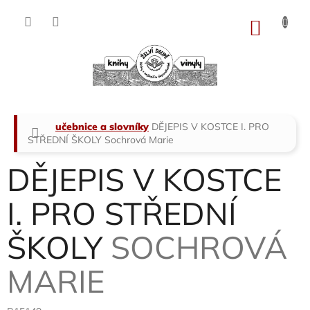
Přejít
na
NÁKU
obsah
KOŠÍK
Domů
učebnice a slovníky
DĚJEPIS V KOSTCE I. PRO
STŘEDNÍ ŠKOLY
Sochrová Marie
DĚJEPIS V KOSTCE
I. PRO STŘEDNÍ
ŠKOLY
SOCHROVÁ
MARIE