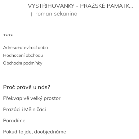
VYSTŘIHOVÁNKY - PRAŽSKÉ PAMÁTKY
K
roman sekanina
|
Hodnocení produktu je 5 z 5 hvězdiček.
****
Adresa+otevírací doba
Hodnocení obchodu
Obchodní podmínky
Proč právě u nás?
Překvapivě velký prostor
Pražáci i Mělničáci
Poradíme
Pokud to jde, doobjednáme