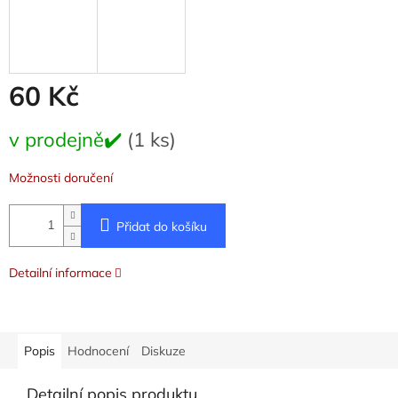
60 Kč
Měrná
v prodejně✔️
(1 ks)
cena:
Možnosti doručení
Přidat do košíku
Detailní informace
Popis
Hodnocení
Diskuze
Detailní popis produktu