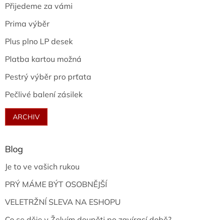
Přijedeme za vámi
Prima výběr
Plus plno LP desek
Platba kartou možná
Pestrý výběr pro prťata
Pečlivé balení zásilek
ARCHIV
Blog
Je to ve vašich rukou
PRÝ MÁME BÝT OSOBNĚJŠÍ
VELETRŽNÍ SLEVA NA ESHOPU
Co se děje v Želvím doupěti po zavírací době?