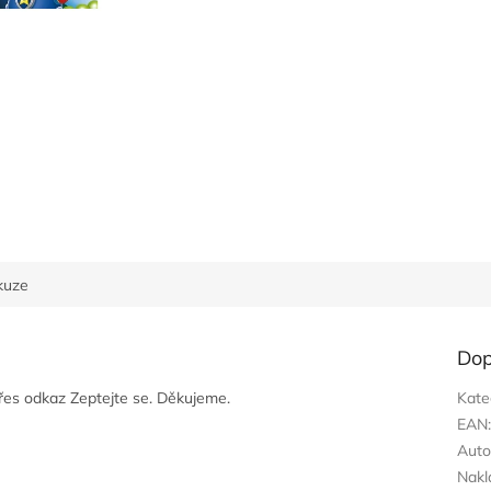
kuze
Dop
přes odkaz Zeptejte se. Děkujeme.
Kate
EAN
Auto
Nakl