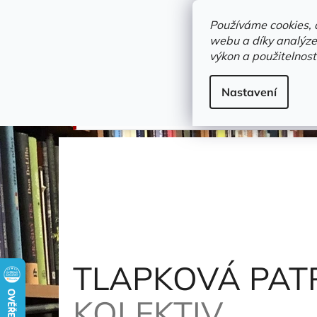
Přejít
objednavka@zelvi-doupe.cz
na
Používáme cookies, 
obsah
webu a díky analýze
Domů
výkon a použitelnost
Adresa+otevírací doba
Novinky
Trvalky a b
vánoční sortiment
Nastavení
TLAPKOVÁ PATROLA - VÁNOČNÍ POHÁDKA
K
TLAPKOVÁ PAT
KOLEKTIV