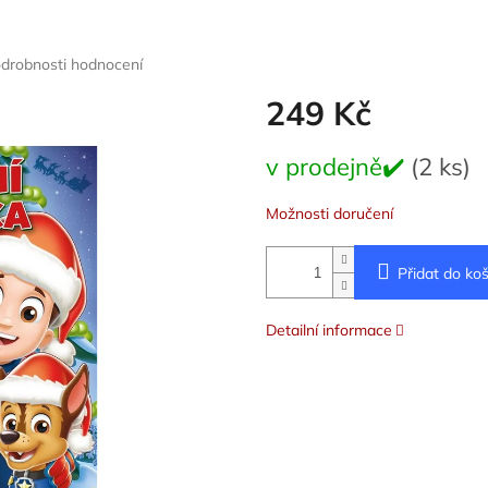
drobnosti hodnocení
249 Kč
Měrná
v prodejně✔️
(2 ks)
cena:
Možnosti doručení
Přidat do koš
Detailní informace