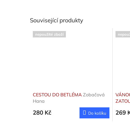
Související produkty
nepoužité zboží
nepouž
CESTOU DO BETLÉMA
Zobačová
VÁNOČ
Hana
ZATO
Lucie
280 Kč
269 
Do košíku