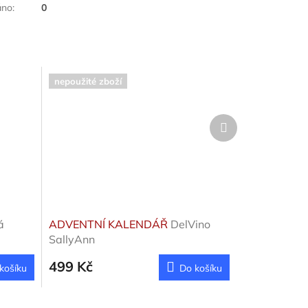
áno
:
0
nepoužité zboží
Další
produkt
á
ADVENTNÍ KALENDÁŘ
DelVino
SallyAnn
499 Kč
košíku
Do košíku