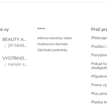
te vy
****
Proč pr
Překvapi
Adresa+otevírací doba
BEAUTY AND THE BEAT
Go Go's
Hodnocení obchodu
Jiří Matějů
|
Pražáci i
Hodnocení produktu je 5 z 5 hvězdiček.
Obchodní podmínky
Poradím
VYSTŘIHOVÁNKY - PRAŽSKÉ PAMÁTKY
Kropáček J
Pokud to 
roman sekanina
|
Hodnocení produktu je 5 z 5 hvězdiček.
doobjed
Přijedem
Prima vý
Plus pln
Platba k