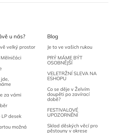
ávě u nás?
Blog
vě velký prostor
Je to ve vašich rukou
 Mělničáci
PRÝ MÁME BÝT
OSOBNĚJŠÍ
e
osef
VELETRŽNÍ SLEVA NA
ESHOPU
jde,
náme
Co se děje v Želvím
doupěti po zavírací
e za vámi
době?
běr
FESTIVALOVÉ
UPOZORNĚNÍ
o LP desek
Sklad děských věcí pro
artou možná
pěstouny v okrese