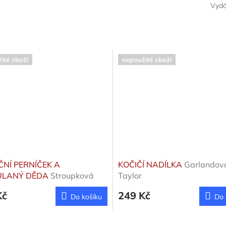
Vyd
ité zboží
nepoužité zboží
NÍ PERNÍČEK A
KOČIČÍ NADÍLKA
Garlandov
ULANÝ DĚDA
Stroupková
Taylor
Kč
249 Kč
Do košíku
Do 