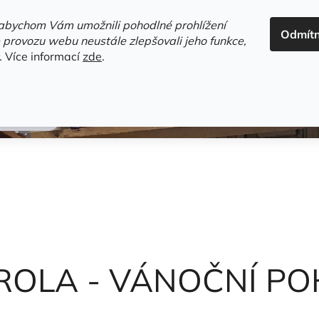
ADRESA+OTEVÍRACÍ DOBA
HODNOCENÍ OBCHODU
OBC
abychom Vám umožnili pohodlné prohlížení
Odmít
HLEDAT
 provozu webu neustále zlepšovali jeho funkce,
.
Více informací
zde
.
estsellery
Gramodesky
Detektivky
Knihy o Mělníku a 
olektiv
ROLA - VÁNOČNÍ P