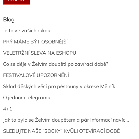
Blog
Je to ve vašich rukou
PRÝ MÁME BÝT OSOBNĚJŠÍ
VELETRŽNÍ SLEVA NA ESHOPU
Co se děje v Želvím doupěti po zavírací době?
FESTIVALOVÉ UPOZORNĚNÍ
Sklad děských věcí pro pěstouny v okrese Mělník
O jednom telegramu
4+1
Jak to bylo se Želvím doupětem a pár informací navíc...
SLEDUJTE NAŠE "SOCKY" KVŮLI OTEVÍRACÍ DOBĚ