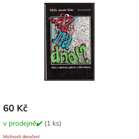
je
0,0
z
5
hvězdiček.
60 Kč
Měrná
v prodejně✔️
(1 ks)
cena:
Možnosti doručení