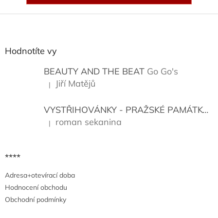
Z
á
p
a
Hodnotíte vy
t
í
BEAUTY AND THE BEAT
Go Go's
Jiří Matějů
|
Hodnocení produktu je 5 z 5 hvězdiček.
VYSTŘIHOVÁNKY - PRAŽSKÉ PAMÁTKY
K
roman sekanina
|
Hodnocení produktu je 5 z 5 hvězdiček.
****
Adresa+otevírací doba
Hodnocení obchodu
Obchodní podmínky