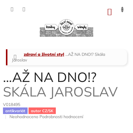
Přejít
na
NÁKU
obsah
KOŠÍK
Domů
zdraví a životní styl
...AŽ NA DNO!?
Skála
Jaroslav
...AŽ NA DNO!?
SKÁLA JAROSLAV
V018495
antikvariát
autor CZ/SK
Průměrné
Neohodnoceno
Podrobnosti hodnocení
hodnocení
produktu