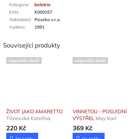
Kategorie
:
beletrie
EAN
:
K000157
Nakladatel
:
Paseka s.r.o.
Vydáno
:
1991
Související produkty
nepoužité zboží
nepoužité zboží
ŽIVOT JAKO AMARETTO
VINNETOU - POSLEDNÍ
Tišnovská Kateřina
VÝSTŘEL
May Karl
220 Kč
369 Kč