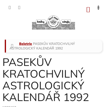
Přejít
na
NÁKU
obsah
KOŠÍK
Domů
Beletrie
PASEKŮV KRATOCHVILNÝ
ASTROLOGICKÝ KALENDÁŘ 1992
PASEKŮV
KRATOCHVILNÝ
ASTROLOGICKÝ
KALENDÁŘ 1992