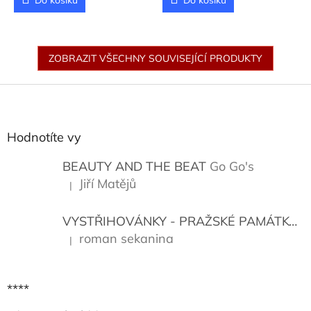
Do košíku
Do košíku
ZOBRAZIT VŠECHNY SOUVISEJÍCÍ PRODUKTY
Z
á
p
a
Hodnotíte vy
t
í
BEAUTY AND THE BEAT
Go Go's
Jiří Matějů
|
Hodnocení produktu je 5 z 5 hvězdiček.
VYSTŘIHOVÁNKY - PRAŽSKÉ PAMÁTKY
K
roman sekanina
|
Hodnocení produktu je 5 z 5 hvězdiček.
****