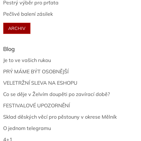
Pestrý výběr pro prťata
Pečlivé balení zásilek
ARCHIV
Blog
Je to ve vašich rukou
PRÝ MÁME BÝT OSOBNĚJŠÍ
VELETRŽNÍ SLEVA NA ESHOPU
Co se děje v Želvím doupěti po zavírací době?
FESTIVALOVÉ UPOZORNĚNÍ
Sklad děských věcí pro pěstouny v okrese Mělník
O jednom telegramu
4+1