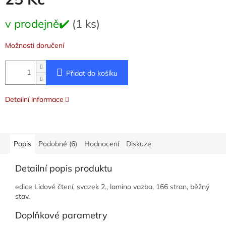
Měrná
v prodejně✔️
(1 ks)
cena:
Možnosti doručení
Přidat do košíku
Detailní informace
Popis
Podobné (6)
Hodnocení
Diskuze
Detailní popis produktu
edice Lidové čtení, svazek 2., lamino vazba, 166 stran, běžný
stav.
Doplňkové parametry