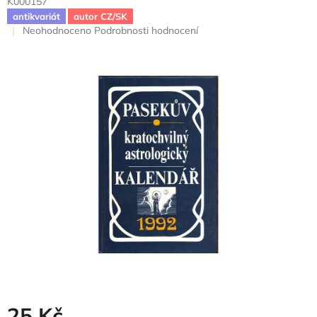
K000157
antikvariát
autor CZ/SK
Průměrné
Neohodnoceno
Podrobnosti hodnocení
hodnocení
produktu
je
0,0
z
5
hvězdiček.
25 Kč