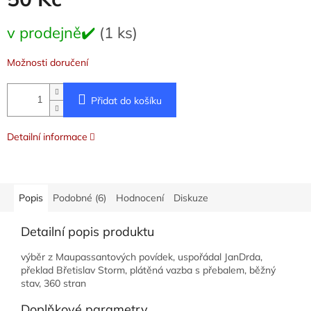
Měrná
v prodejně✔️
(1 ks)
cena:
Možnosti doručení
Přidat do košíku
Detailní informace
Popis
Podobné (6)
Hodnocení
Diskuze
Detailní popis produktu
výběr z Maupassantových povídek, uspořádal JanDrda,
překlad Břetislav Storm, plátěná vazba s přebalem, běžný
stav, 360 stran
Doplňkové parametry