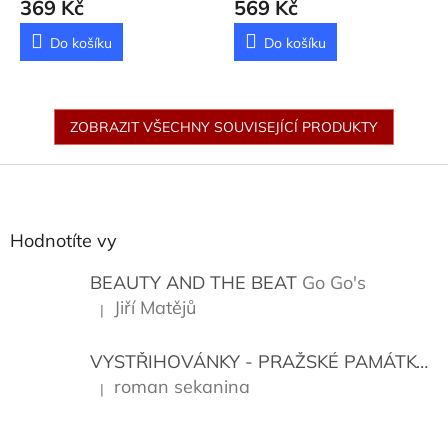
369 Kč
569 Kč
Do košíku
Do košíku
ZOBRAZIT VŠECHNY SOUVISEJÍCÍ PRODUKTY
Z
á
p
a
Hodnotíte vy
t
í
BEAUTY AND THE BEAT
Go Go's
Jiří Matějů
|
Hodnocení produktu je 5 z 5 hvězdiček.
VYSTŘIHOVÁNKY - PRAŽSKÉ PAMÁTKY
K
roman sekanina
|
Hodnocení produktu je 5 z 5 hvězdiček.