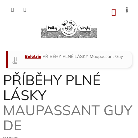
Přejít
na
NÁKU
obsah
KOŠÍK
Domů
Beletrie
PŘÍBĚHY PLNÉ LÁSKY
Maupassant Guy
de
PŘÍBĚHY PLNÉ
LÁSKY
MAUPASSANT GUY
DE