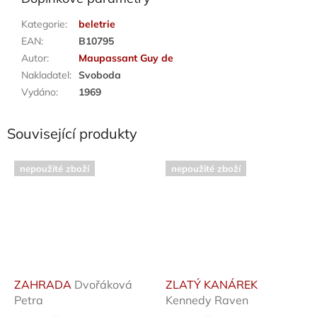
Kategorie
:
beletrie
EAN
:
B10795
Autor
:
Maupassant Guy de
Nakladatel
:
Svoboda
Vydáno
:
1969
Související produkty
nepoužité zboží
nepoužité zboží
ZAHRADA
Dvořáková
ZLATÝ KANÁREK
Petra
Kennedy Raven