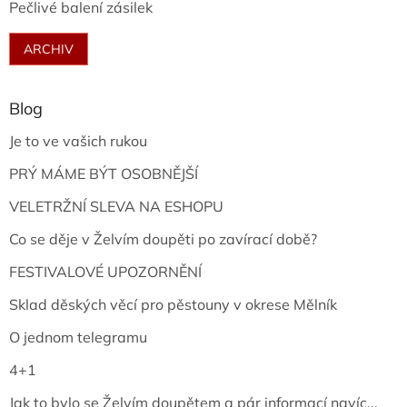
Pečlivé balení zásilek
ARCHIV
Blog
Je to ve vašich rukou
PRÝ MÁME BÝT OSOBNĚJŠÍ
VELETRŽNÍ SLEVA NA ESHOPU
Co se děje v Želvím doupěti po zavírací době?
FESTIVALOVÉ UPOZORNĚNÍ
Sklad děských věcí pro pěstouny v okrese Mělník
O jednom telegramu
4+1
Jak to bylo se Želvím doupětem a pár informací navíc...