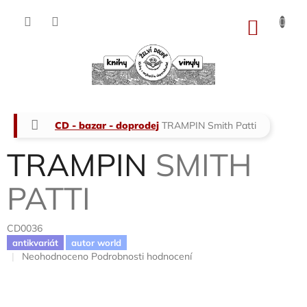
Přejít
na
NÁKU
obsah
KOŠÍK
Domů
CD - bazar - doprodej
TRAMPIN
Smith Patti
TRAMPIN
SMITH
PATTI
CD0036
antikvariát
autor world
Průměrné
Neohodnoceno
Podrobnosti hodnocení
hodnocení
produktu
je