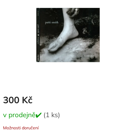
0,0
z
5
hvězdiček.
300 Kč
Měrná
v prodejně✔️
(1 ks)
cena:
Možnosti doručení