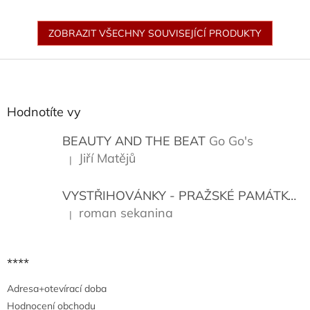
ZOBRAZIT VŠECHNY SOUVISEJÍCÍ PRODUKTY
Z
á
p
a
Hodnotíte vy
t
í
BEAUTY AND THE BEAT
Go Go's
Jiří Matějů
|
Hodnocení produktu je 5 z 5 hvězdiček.
VYSTŘIHOVÁNKY - PRAŽSKÉ PAMÁTKY
K
roman sekanina
|
Hodnocení produktu je 5 z 5 hvězdiček.
****
Adresa+otevírací doba
Hodnocení obchodu