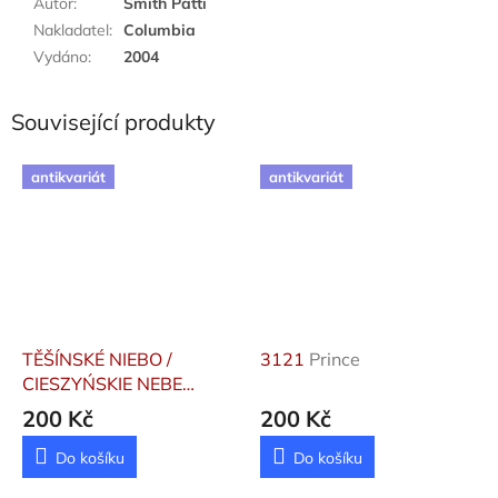
Autor
:
Smith Patti
Nakladatel
:
Columbia
Vydáno
:
2004
Související produkty
antikvariát
antikvariát
TĚŠÍNSKÉ NIEBO /
3121
Prince
CIESZYŃSKIE NEBE
Nohavica Jaromír, Kočko
200 Kč
200 Kč
Tomáš, Putzlache
Do košíku
Do košíku