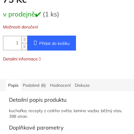
Měrná
v prodejně✔️
(1 ks)
cena:
Možnosti doručení
Přidat do košíku
Detailní informace
Popis
Podobné (6)
Hodnocení
Diskuze
Detailní popis produktu
kuchařka, recepty z celého světa, lamino vazba, běžný stav,
398 stran
Doplňkové parametry