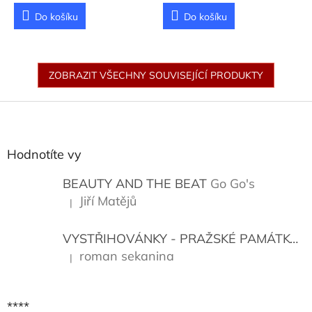
Do košíku
Do košíku
ZOBRAZIT VŠECHNY SOUVISEJÍCÍ PRODUKTY
Z
á
p
a
Hodnotíte vy
t
í
BEAUTY AND THE BEAT
Go Go's
Jiří Matějů
|
Hodnocení produktu je 5 z 5 hvězdiček.
VYSTŘIHOVÁNKY - PRAŽSKÉ PAMÁTKY
K
roman sekanina
|
Hodnocení produktu je 5 z 5 hvězdiček.
****