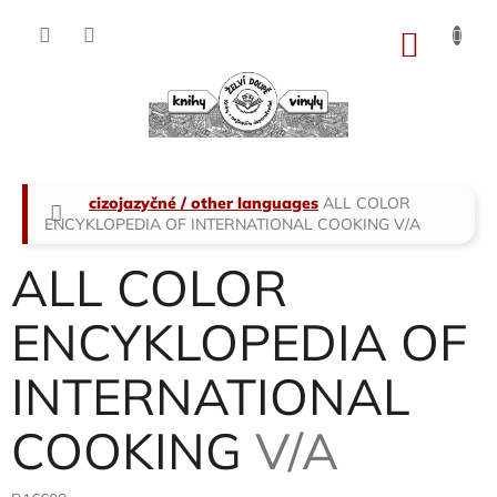
Přejít
na
NÁKU
obsah
KOŠÍK
Domů
cizojazyčné / other languages
ALL COLOR
ENCYKLOPEDIA OF INTERNATIONAL COOKING
V/A
ALL COLOR
ENCYKLOPEDIA OF
INTERNATIONAL
COOKING
V/A