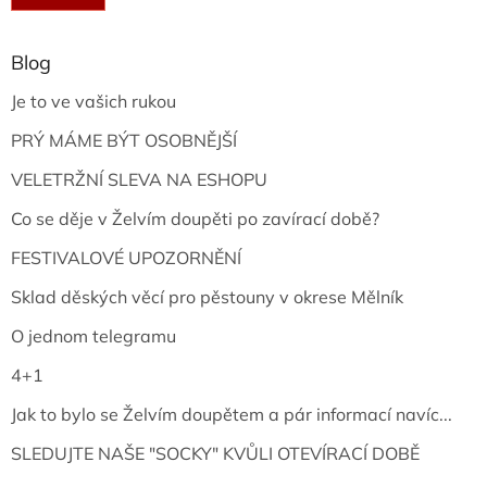
Blog
Je to ve vašich rukou
PRÝ MÁME BÝT OSOBNĚJŠÍ
VELETRŽNÍ SLEVA NA ESHOPU
Co se děje v Želvím doupěti po zavírací době?
FESTIVALOVÉ UPOZORNĚNÍ
Sklad děských věcí pro pěstouny v okrese Mělník
O jednom telegramu
4+1
Jak to bylo se Želvím doupětem a pár informací navíc...
SLEDUJTE NAŠE "SOCKY" KVŮLI OTEVÍRACÍ DOBĚ