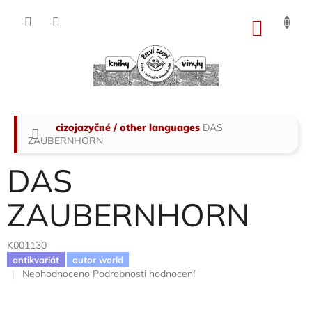
Přejít
na
NÁKU
obsah
KOŠÍK
Domů
cizojazyčné / other languages
DAS
ZAUBERNHORN
DAS
ZAUBERNHORN
K001130
antikvariát
autor world
Průměrné
Neohodnoceno
Podrobnosti hodnocení
hodnocení
produktu