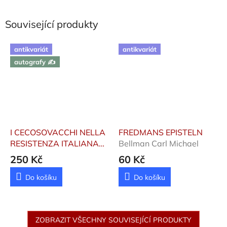
Související produkty
antikvariát
antikvariát
autografy ✍️
I CECOSOVACCHI NELLA
FREDMANS EPISTELN
RESISTENZA ITALIANA
Bellman Carl Michael
Egoli Emo
250 Kč
60 Kč
Do košíku
Do košíku
ZOBRAZIT VŠECHNY SOUVISEJÍCÍ PRODUKTY