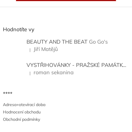
Z
á
p
a
Hodnotíte vy
t
í
BEAUTY AND THE BEAT
Go Go's
Jiří Matějů
|
Hodnocení produktu je 5 z 5 hvězdiček.
VYSTŘIHOVÁNKY - PRAŽSKÉ PAMÁTKY
K
roman sekanina
|
Hodnocení produktu je 5 z 5 hvězdiček.
****
Adresa+otevírací doba
Hodnocení obchodu
Obchodní podmínky