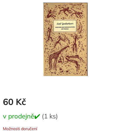
je
0,0
z
5
hvězdiček.
60 Kč
Měrná
v prodejně✔️
(1 ks)
cena:
Možnosti doručení