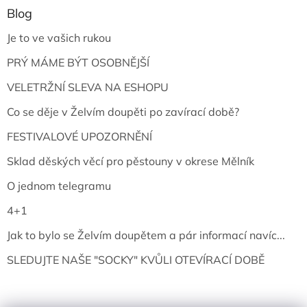
Blog
Je to ve vašich rukou
PRÝ MÁME BÝT OSOBNĚJŠÍ
VELETRŽNÍ SLEVA NA ESHOPU
Co se děje v Želvím doupěti po zavírací době?
FESTIVALOVÉ UPOZORNĚNÍ
Sklad děských věcí pro pěstouny v okrese Mělník
O jednom telegramu
4+1
Jak to bylo se Želvím doupětem a pár informací navíc...
SLEDUJTE NAŠE "SOCKY" KVŮLI OTEVÍRACÍ DOBĚ