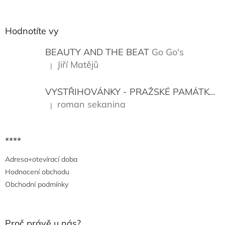
á
p
a
Hodnotíte vy
t
í
BEAUTY AND THE BEAT
Go Go's
Jiří Matějů
|
Hodnocení produktu je 5 z 5 hvězdiček.
VYSTŘIHOVÁNKY - PRAŽSKÉ PAMÁTKY
K
roman sekanina
|
Hodnocení produktu je 5 z 5 hvězdiček.
****
Adresa+otevírací doba
Hodnocení obchodu
Obchodní podmínky
Proč právě u nás?