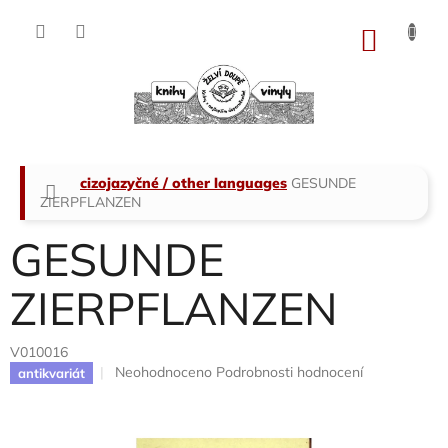
Přejít
na
NÁKU
obsah
KOŠÍK
Domů
cizojazyčné / other languages
GESUNDE
ZIERPFLANZEN
GESUNDE
ZIERPFLANZEN
V010016
Průměrné
Neohodnoceno
Podrobnosti hodnocení
antikvariát
hodnocení
produktu
je
0,0