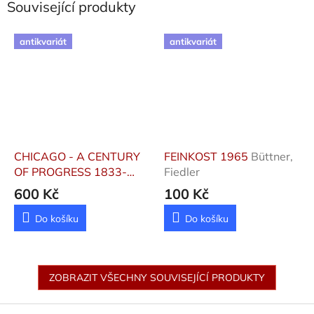
Související produkty
antikvariát
antikvariát
CHICAGO - A CENTURY
FEINKOST 1965
Büttner,
OF PROGRESS 1833-
Fiedler
1933
600 Kč
100 Kč
Do košíku
Do košíku
ZOBRAZIT VŠECHNY SOUVISEJÍCÍ PRODUKTY
Z