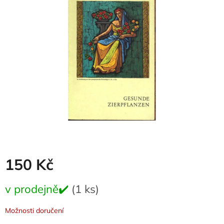
z
5
hvězdiček.
150 Kč
Měrná
v prodejně✔️
(1 ks)
cena:
Možnosti doručení