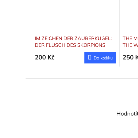
IM ZEICHEN DER ZAUBERKUGEL:
THE M
DER FLUSCH DES SKORPIONS
THE W
Gemmel Stefan
200 Kč
250 
Do košíku
Z
á
p
a
t
Hodnotí
í