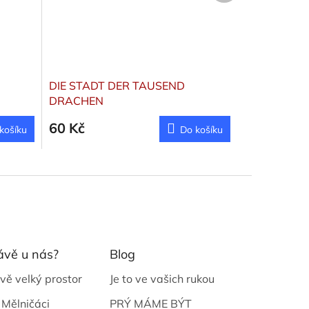
DIE STADT DER TAUSEND
DRACHEN
60 Kč
košíku
Do košíku
ávě u nás?
Blog
vě velký prostor
Je to ve vašich rukou
 Mělničáci
PRÝ MÁME BÝT