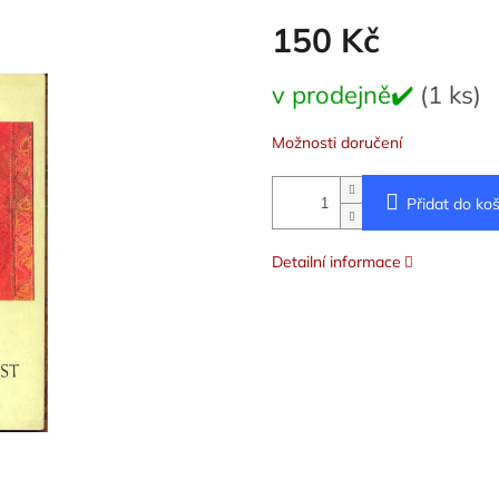
150 Kč
Měrná
v prodejně✔️
(1 ks)
cena:
Možnosti doručení
Přidat do koš
Detailní informace