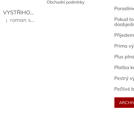
Obchodní podmínky
Poradím
VYSTŘIHOVÁNKY - PRAŽSKÉ PAMÁTKY
Kropáček J
Pokud to 
roman sekanina
|
Hodnocení produktu je 5 z 5 hvězdiček.
doobjed
Přijedem
Prima vý
Plus pln
Platba k
Pestrý v
Pečlivé b
ARCHI