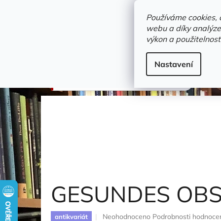
Přejít
objednavka@zelvi-doupe.cz
na
Používáme cookies, 
obsah
webu a díky analýze
Domů
výkon a použitelnost
Adresa+otevírací doba
Novinky
Trvalky a b
cizojazyčné / other languages
Nastavení
GESUNDES OBST
GESUNDES OB
Průměrné
Neohodnoceno
Podrobnosti hodnoce
antikvariát