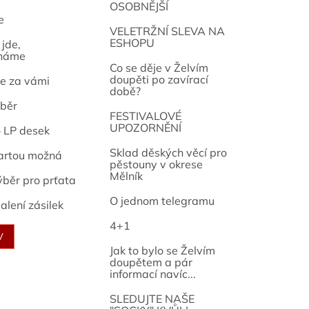
OSOBNĚJŠÍ
e
osef
VELETRŽNÍ SLEVA NA
ESHOPU
jde,
náme
Co se děje v Želvím
doupěti po zavírací
e za vámi
době?
běr
FESTIVALOVÉ
UPOZORNĚNÍ
o LP desek
Sklad děských věcí pro
artou možná
pěstouny v okrese
Mělník
ýběr pro prťata
O jednom telegramu
alení zásilek
4+1
V
Jak to bylo se Želvím
doupětem a pár
informací navíc...
SLEDUJTE NAŠE