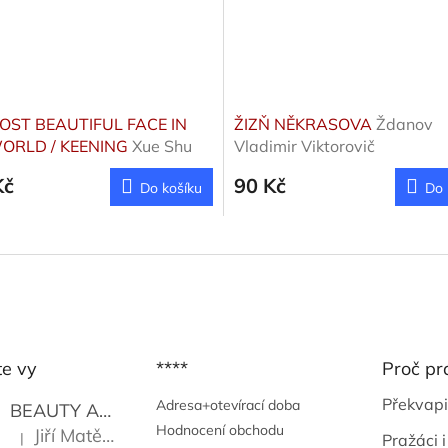
OST BEAUTIFUL FACE IN
ŽIZŇ NĚKRASOVA
Ždanov
ORLD / KEENING
Xue Shu
Vladimir Viktorovič
Kč
90 Kč
Do košíku
Do 
te vy
****
Proč pr
Překvapi
Adresa+otevírací doba
BEAUTY AND THE BEAT
Go Go's
Hodnocení obchodu
Jiří Matějů
|
Pražáci i
Hodnocení produktu je 5 z 5 hvězdiček.