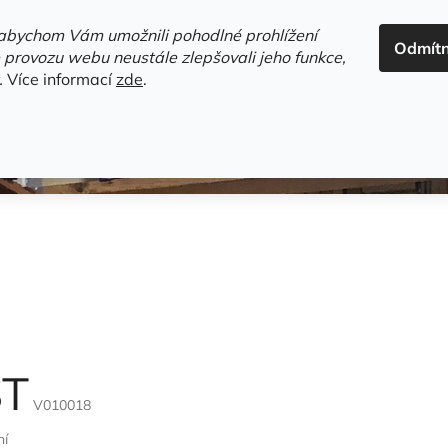
ADRESA+OTEVÍRACÍ DOBA
HODNOCENÍ OBCHODU
OBC
abychom Vám umožnili pohodlné prohlížení
Odmít
HLEDAT
 provozu webu neustále zlepšovali jeho funkce,
.
Více informací
zde
.
estsellery
Gramodesky
Detektivky
Knihy o Mělníku a 
ST
V010018
ní