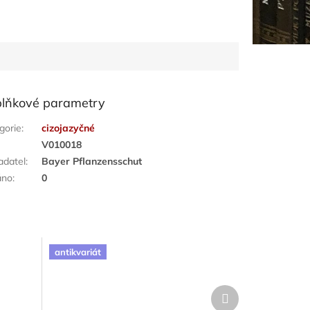
lňkové parametry
gorie
:
cizojazyčné
:
V010018
adatel
:
Bayer Pflanzensschut
áno
:
0
antikvariát
Další
produkt