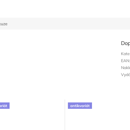
kuze
Dop
Kate
EAN
Nakl
Vyd
ariát
antikvariát