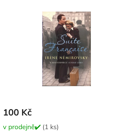
produktu
je
0,0
z
5
hvězdiček.
100 Kč
Měrná
v prodejně✔️
(1 ks)
cena: