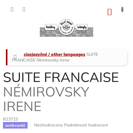
Přejít
na
NÁKU
obsah
KOŠÍK
Domů
cizojazyčné / other languages
SUITE
FRANCAISE
Némirovsky Irene
SUITE FRANCAISE
NÉMIROVSKY
IRENE
B23723
Průměrné
Neohodnoceno
Podrobnosti hodnocení
antikvariát
hodnocení