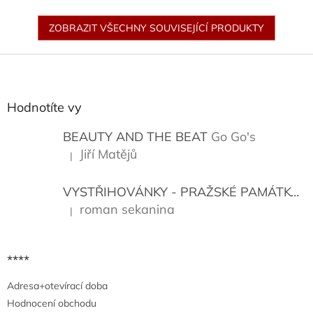
ZOBRAZIT VŠECHNY SOUVISEJÍCÍ PRODUKTY
Z
á
p
a
Hodnotíte vy
t
í
BEAUTY AND THE BEAT
Go Go's
Jiří Matějů
|
Hodnocení produktu je 5 z 5 hvězdiček.
VYSTŘIHOVÁNKY - PRAŽSKÉ PAMÁTKY
K
roman sekanina
|
Hodnocení produktu je 5 z 5 hvězdiček.
****
Adresa+otevírací doba
Hodnocení obchodu