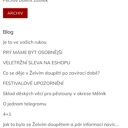
Pečlivé balení zásilek
ARCHIV
Blog
Je to ve vašich rukou
PRÝ MÁME BÝT OSOBNĚJŠÍ
VELETRŽNÍ SLEVA NA ESHOPU
Co se děje v Želvím doupěti po zavírací době?
FESTIVALOVÉ UPOZORNĚNÍ
Sklad děských věcí pro pěstouny v okrese Mělník
O jednom telegramu
4+1
Jak to bylo se Želvím doupětem a pár informací navíc...