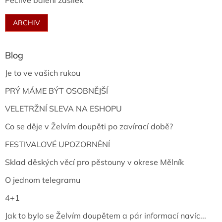
Pečlivé balení zásilek
ARCHIV
Blog
Je to ve vašich rukou
PRÝ MÁME BÝT OSOBNĚJŠÍ
VELETRŽNÍ SLEVA NA ESHOPU
Co se děje v Želvím doupěti po zavírací době?
FESTIVALOVÉ UPOZORNĚNÍ
Sklad děských věcí pro pěstouny v okrese Mělník
O jednom telegramu
4+1
Jak to bylo se Želvím doupětem a pár informací navíc...