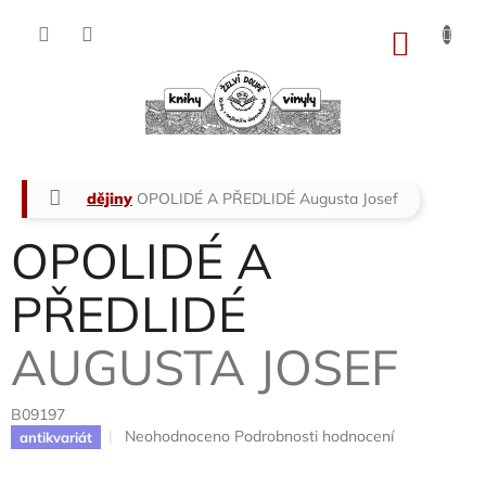
Přejít
na
NÁKU
obsah
KOŠÍK
Domů
dějiny
OPOLIDÉ A PŘEDLIDÉ
Augusta Josef
OPOLIDÉ A
PŘEDLIDÉ
AUGUSTA JOSEF
B09197
Průměrné
Neohodnoceno
Podrobnosti hodnocení
antikvariát
hodnocení
produktu