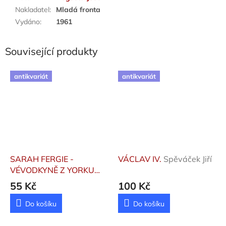
Nakladatel
:
Mladá fronta
Vydáno
:
1961
Související produkty
antikvariát
antikvariát
SARAH FERGIE -
VÁCLAV IV.
Spěváček Jiří
VÉVODKYNĚ Z YORKU
Seward Ingrid
55 Kč
100 Kč
Do košíku
Do košíku