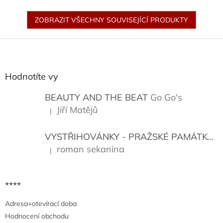
ZOBRAZIT VŠECHNY SOUVISEJÍCÍ PRODUKTY
Z
á
p
a
Hodnotíte vy
t
í
BEAUTY AND THE BEAT
Go Go's
Jiří Matějů
|
Hodnocení produktu je 5 z 5 hvězdiček.
VYSTŘIHOVÁNKY - PRAŽSKÉ PAMÁTKY
K
roman sekanina
|
Hodnocení produktu je 5 z 5 hvězdiček.
****
Adresa+otevírací doba
Hodnocení obchodu