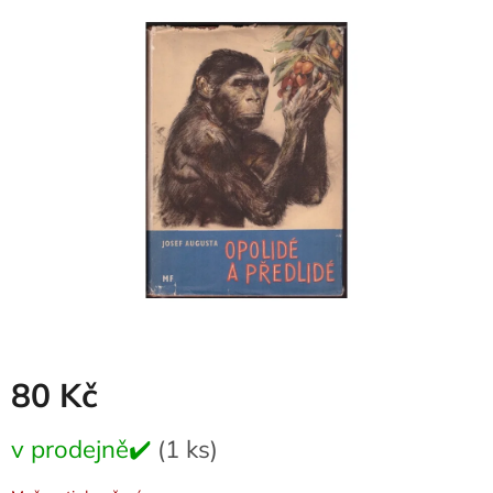
je
0,0
z
5
hvězdiček.
80 Kč
Měrná
v prodejně✔️
(1 ks)
cena: