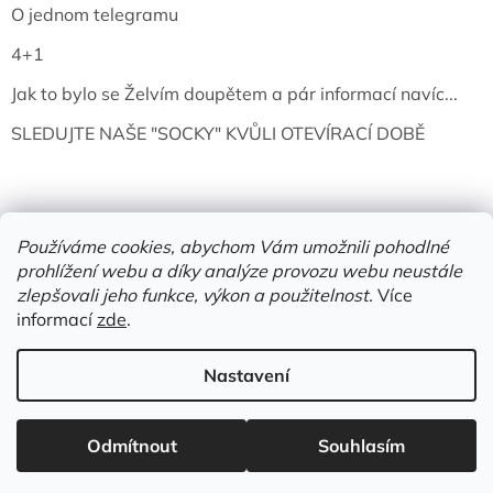
O jednom telegramu
4+1
Jak to bylo se Želvím doupětem a pár informací navíc...
SLEDUJTE NAŠE "SOCKY" KVŮLI OTEVÍRACÍ DOBĚ
Používáme cookies, abychom Vám umožnili pohodlné
prohlížení webu a díky analýze provozu webu neustále
zlepšovali jeho funkce, výkon a použitelnost.
Více
informací
zde
.
Vytvořil Shoptet
Nastavení
Copyright 2026
Želví doupě | knihy & vinyly | Mělník
. Všechna
Odmítnout
Souhlasím
práva vyhrazena.
Upravit nastavení cookies