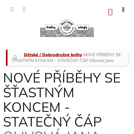
Přejít
na
NÁKU
obsah
KOŠÍK
Domů
Dětské / Dobrodružné knihy
NOVÉ PŘÍBĚHY SE
ŠŤASTNÝM KONCEM - STATEČNÝ ČÁP
Olivová Jana
NOVÉ PŘÍBĚHY SE
ŠŤASTNÝM
KONCEM -
STATEČNÝ ČÁP