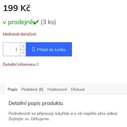
199 Kč
Měrná
v prodejně✔️
(3 ks)
cena:
Možnosti doručení
Přidat do košíku
Detailní informace
Popis
Podobné (6)
Hodnocení
Diskuze
Detailní popis produktu
Podrobnosti se připravují, kdyžtak si o ně napište přes odkaz
Zeptejte se. Děkujeme.