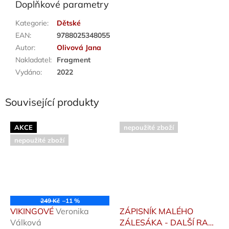
Doplňkové parametry
Kategorie
:
Dětské
EAN
:
9788025348055
Autor
:
Olivová Jana
Nakladatel
:
Fragment
Vydáno
:
2022
Související produkty
AKCE
nepoužité zboží
nepoužité zboží
249 Kč
–11 %
VIKINGOVÉ
Veronika
ZÁPISNÍK MALÉHO
Válková
ZÁLESÁKA - DALŠÍ RADY