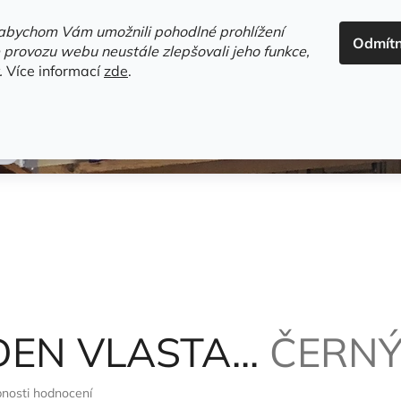
ADRESA+OTEVÍRACÍ DOBA
HODNOCENÍ OBCHODU
OBC
abychom Vám umožnili pohodlné prohlížení
Odmít
HLEDAT
 provozu webu neustále zlepšovali jeho funkce,
.
Více informací
zde
.
estsellery
Gramodesky
Detektivky
Knihy o Mělníku a 
DEN VLASTA...
ČERNÝ
nosti hodnocení