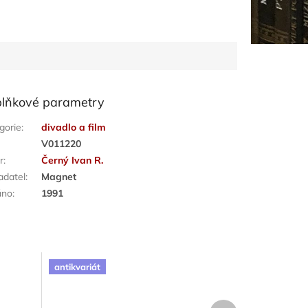
lňkové parametry
gorie
:
divadlo a film
:
V011220
r
:
Černý Ivan R.
adatel
:
Magnet
áno
:
1991
antikvariát
Další