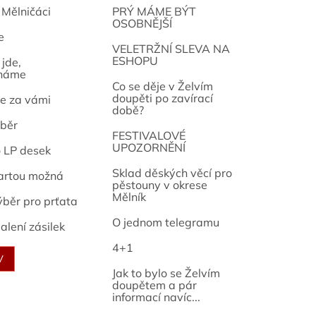
 Mělničáci
PRÝ MÁME BÝT
OSOBNĚJŠÍ
e
osef
VELETRŽNÍ SLEVA NA
ESHOPU
jde,
náme
Co se děje v Želvím
doupěti po zavírací
e za vámi
době?
běr
FESTIVALOVÉ
UPOZORNĚNÍ
o LP desek
Sklad děských věcí pro
artou možná
pěstouny v okrese
Mělník
ýběr pro prťata
O jednom telegramu
alení zásilek
4+1
V
Jak to bylo se Želvím
doupětem a pár
informací navíc...