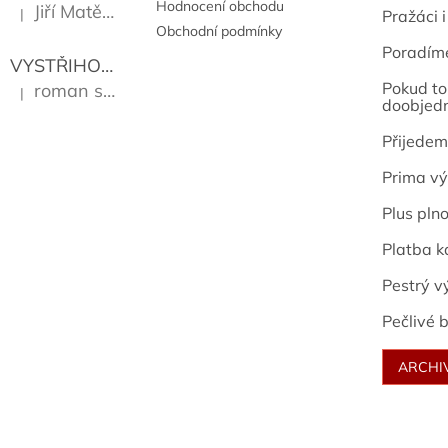
Hodnocení obchodu
Jiří Matějů
|
Pražáci i
Hodnocení produktu je 5 z 5 hvězdiček.
Obchodní podmínky
Poradím
VYSTŘIHOVÁNKY - PRAŽSKÉ PAMÁTKY
Kropáček J
Pokud to 
roman sekanina
|
Hodnocení produktu je 5 z 5 hvězdiček.
doobjed
Přijedem
Prima vý
Plus pln
Platba k
Pestrý v
Pečlivé b
ARCHI