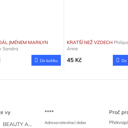
ÁL JMÉNEM MARILYN
KRATŠÍ NEŽ VZDECH
Philip
y Sandra
Anne
č
45 Kč
Do košíku
Do 
te vy
****
Proč pr
Překvapi
Adresa+otevírací doba
BEAUTY AND THE BEAT
Go Go's