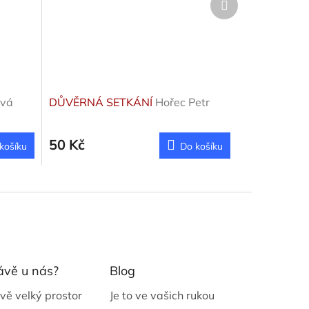
produkt
ová
DŮVĚRNÁ SETKÁNÍ
Hořec Petr
50 Kč
košíku
Do košíku
ávě u nás?
Blog
vě velký prostor
Je to ve vašich rukou