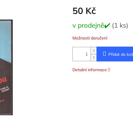
50 Kč
Měrná
v prodejně✔️
(1 ks)
cena:
Možnosti doručení
Přidat do koš
Detailní informace