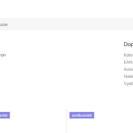
kuze
Dop
ran
Kate
EAN
Auto
Nakl
Vyd
ariát
antikvariát