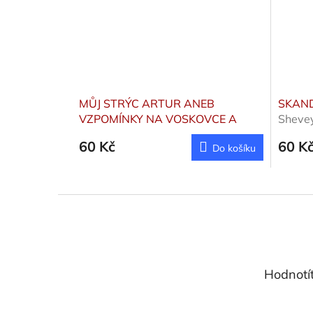
MŮJ STRÝC ARTUR ANEB
SKAND
VZPOMÍNKY NA VOSKOVCE A
Sheve
WERICHA
Truhlařík Rudolf
60 Kč
60 K
Do košíku
Z
á
p
a
t
Hodnotí
í