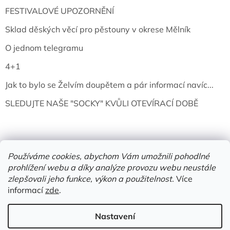
FESTIVALOVÉ UPOZORNĚNÍ
Sklad děských věcí pro pěstouny v okrese Mělník
O jednom telegramu
4+1
Jak to bylo se Želvím doupětem a pár informací navíc...
SLEDUJTE NAŠE "SOCKY" KVŮLI OTEVÍRACÍ DOBĚ
Používáme cookies, abychom Vám umožnili pohodlné
prohlížení webu a díky analýze provozu webu neustále
zlepšovali jeho funkce, výkon a použitelnost.
Více
informací
zde
.
Vytvořil Shoptet
Nastavení