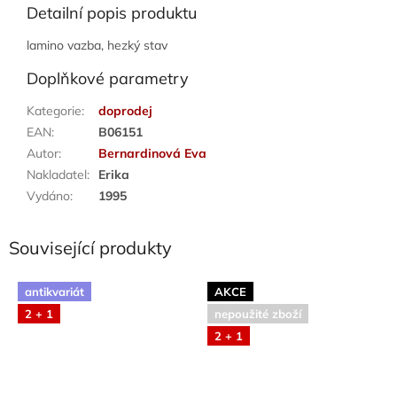
Detailní popis produktu
lamino vazba, hezký stav
Doplňkové parametry
Kategorie
:
doprodej
EAN
:
B06151
Autor
:
Bernardinová Eva
Nakladatel
:
Erika
Vydáno
:
1995
Související produkty
antikvariát
AKCE
2 + 1
nepoužité zboží
2 + 1