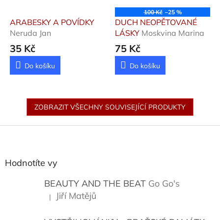
100 Kč
–25 %
ARABESKY A POVÍDKY
DUCH NEOPĚTOVANÉ
Neruda Jan
LÁSKY
Moskvina Marina
35 Kč
75 Kč
Do košíku
Do košíku
ZOBRAZIT VŠECHNY SOUVISEJÍCÍ PRODUKTY
Z
á
p
a
Hodnotíte vy
t
í
BEAUTY AND THE BEAT
Go Go's
Jiří Matějů
|
Hodnocení produktu je 5 z 5 hvězdiček.