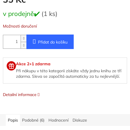
Měrná
v prodejně✔️
(1 ks)
cena:
Možnosti doručení
Přidat do košíku
Akce 2+1 zdarma
Při nákupu v této kategorii získáte vždy jednu knihu ze tří
zdarma. Sleva se započítá automaticky za tu nejlevnější.
Detailní informace
Popis
Podobné (6)
Hodnocení
Diskuze