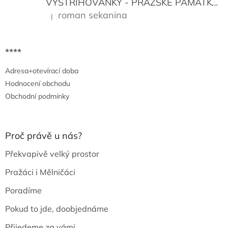
VYSTŘIHOVÁNKY - PRAŽSKÉ PAMÁTKY
K
roman sekanina
|
Hodnocení produktu je 5 z 5 hvězdiček.
****
Adresa+otevírací doba
Hodnocení obchodu
Obchodní podmínky
Proč právě u nás?
Překvapivě velký prostor
Pražáci i Mělničáci
Poradíme
Pokud to jde, doobjednáme
Přijedeme za vámi