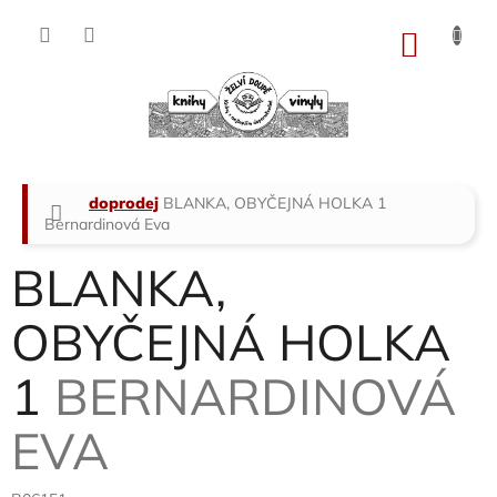
Přejít
na
NÁKU
obsah
KOŠÍK
Domů
doprodej
BLANKA, OBYČEJNÁ HOLKA 1
Bernardinová Eva
BLANKA,
OBYČEJNÁ HOLKA
1
BERNARDINOVÁ
EVA