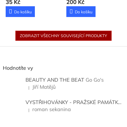
35 Kč
200 Kč
Albrightová Madeleine
Do košíku
Do košíku
ZOBRAZIT VŠECHNY SOUVISEJÍCÍ PRODUKTY
Z
á
p
a
Hodnotíte vy
t
í
BEAUTY AND THE BEAT
Go Go's
Jiří Matějů
|
Hodnocení produktu je 5 z 5 hvězdiček.
VYSTŘIHOVÁNKY - PRAŽSKÉ PAMÁTKY
K
roman sekanina
|
Hodnocení produktu je 5 z 5 hvězdiček.