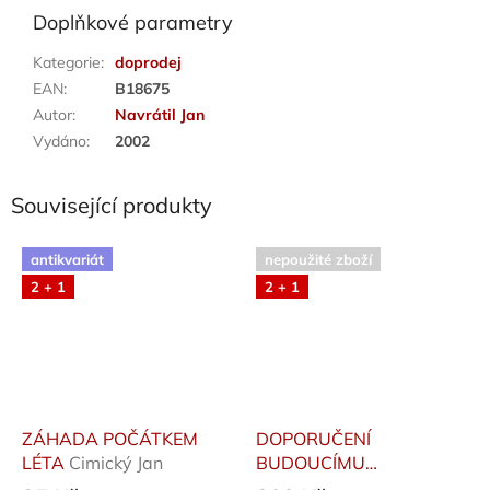
Doplňkové parametry
Kategorie
:
doprodej
EAN
:
B18675
Autor
:
Navrátil Jan
Vydáno
:
2002
Související produkty
antikvariát
nepoužité zboží
2 + 1
2 + 1
ZÁHADA POČÁTKEM
DOPORUČENÍ
LÉTA
Cimický Jan
BUDOUCÍMU
PREZIDENTOVI