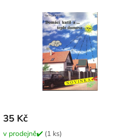
produktu
je
0,0
z
5
hvězdiček.
35 Kč
Měrná
v prodejně✔️
(1 ks)
cena: