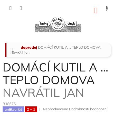
Přejít
na
NÁKU
obsah
KOŠÍK
Domů
doprodej
DOMÁCÍ KUTIL A ... TEPLO DOMOVA
Navrátil Jan
DOMÁCÍ KUTIL A ...
TEPLO DOMOVA
NAVRÁTIL JAN
B18675
Průměrné
Neohodnoceno
Podrobnosti hodnocení
antikvariát
2 + 1
hodnocení