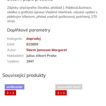
Zápisky obyčejného člověka, překlad J. Rádlová,ilustrace,
obálka a grafická úprava Vladimír Martínek, vázané vydání s
plátěným hřbetem, přebal značně poškozený, potrhaný, 270
stran.
Doplňkové parametry
Kategorie
:
doprodej
EAN
:
B23859
Autor
:
Storm Jameson Margaret
Nakladatel
:
Julius Albert Praha
Vydáno
:
1947
Související produkty
antikvariát
nepoužité zboží
2 + 1
2 + 1