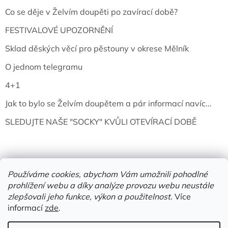
Co se děje v Želvím doupěti po zavírací době?
FESTIVALOVÉ UPOZORNĚNÍ
Sklad děských věcí pro pěstouny v okrese Mělník
O jednom telegramu
4+1
Jak to bylo se Želvím doupětem a pár informací navíc...
SLEDUJTE NAŠE "SOCKY" KVŮLI OTEVÍRACÍ DOBĚ
Používáme cookies, abychom Vám umožnili pohodlné
prohlížení webu a díky analýze provozu webu neustále
zlepšovali jeho funkce, výkon a použitelnost.
Více
informací
zde
.
Vytvořil Shoptet