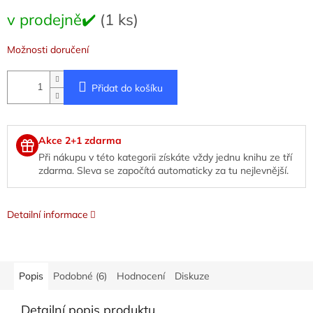
Měrná
v prodejně✔️
(1 ks)
cena:
Možnosti doručení
Přidat do košíku
Akce 2+1 zdarma
Při nákupu v této kategorii získáte vždy jednu knihu ze tří
zdarma. Sleva se započítá automaticky za tu nejlevnější.
Detailní informace
Popis
Podobné (6)
Hodnocení
Diskuze
Detailní popis produktu