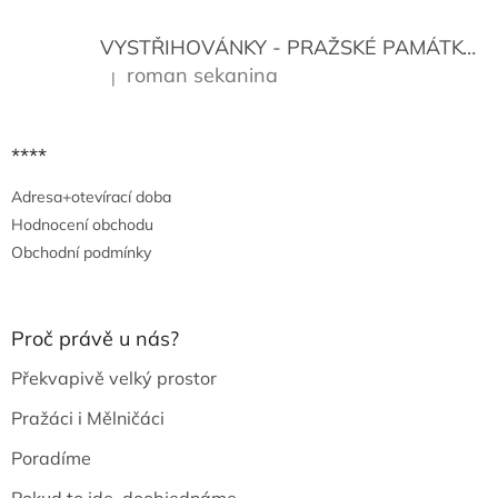
VYSTŘIHOVÁNKY - PRAŽSKÉ PAMÁTKY
K
roman sekanina
|
Hodnocení produktu je 5 z 5 hvězdiček.
****
Adresa+otevírací doba
Hodnocení obchodu
Obchodní podmínky
Proč právě u nás?
Překvapivě velký prostor
Pražáci i Mělničáci
Poradíme