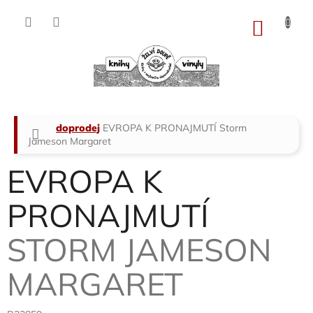
Přejít
na
NÁKU
obsah
KOŠÍK
Domů
doprodej
EVROPA K PRONAJMUTÍ
Storm
Jameson Margaret
EVROPA K
PRONAJMUTÍ
STORM JAMESON
MARGARET