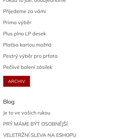
Pokud to jde, doobjednáme
Přijedeme za vámi
Prima výběr
Plus plno LP desek
Platba kartou možná
Pestrý výběr pro prťata
Pečlivé balení zásilek
ARCHIV
Blog
Je to ve vašich rukou
PRÝ MÁME BÝT OSOBNĚJŠÍ
VELETRŽNÍ SLEVA NA ESHOPU