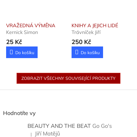
VRAŽEDNÁ VÝMĚNA
KNIHY A JEJICH LIDÉ
Kernick Simon
Trávníček Jiří
25 Kč
250 Kč
Do košíku
Do košíku
ZOBRAZIT VŠECHNY SOUVISEJÍCÍ PRODUKTY
Z
á
p
a
Hodnotíte vy
t
í
BEAUTY AND THE BEAT
Go Go's
Jiří Matějů
|
Hodnocení produktu je 5 z 5 hvězdiček.