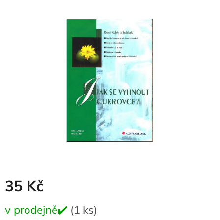
produktu
je
0,0
z
5
hvězdiček.
35 Kč
Měrná
v prodejně✔️
(1 ks)
cena: