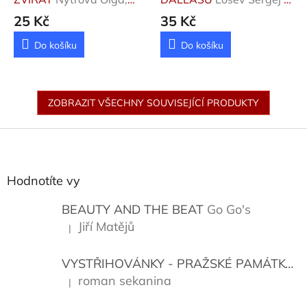
Strachota Václav
Petrusenko Vita
25 Kč
35 Kč
Do košíku
Do košíku
ZOBRAZIT VŠECHNY SOUVISEJÍCÍ PRODUKTY
Z
á
p
a
Hodnotíte vy
t
í
BEAUTY AND THE BEAT
Go Go's
Jiří Matějů
|
Hodnocení produktu je 5 z 5 hvězdiček.
VYSTŘIHOVÁNKY - PRAŽSKÉ PAMÁTKY
K
roman sekanina
|
Hodnocení produktu je 5 z 5 hvězdiček.