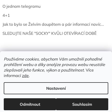
O jednom telegramu
4+1
Jak to bylo se Želvím doupětem a pár informací navíc...
SLEDUJTE NAŠE "SOCKY" KVŮLI OTEVÍRACÍ DOBĚ
Používáme cookies, abychom Vám umožnili pohodlné
prohlížení webu a díky analýze provozu webu neustále
zlepšovali jeho funkce, výkon a použitelnost.
Více
informací
zde
.
Vytvořil Shoptet
Nastavení
Copyright 2026
Želví doupě | knihy & vinyly | Mělník
. Všechna
Odmítnout
Souhlasím
práva vyhrazena.
Upravit nastavení cookies