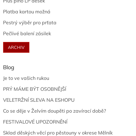
Plus plno LP desek
Platba kartou možná
Pestrý výběr pro prťata
Pečlivé balení zásilek
ARCHIV
Blog
Je to ve vašich rukou
PRÝ MÁME BÝT OSOBNĚJŠÍ
VELETRŽNÍ SLEVA NA ESHOPU
Co se děje v Želvím doupěti po zavírací době?
FESTIVALOVÉ UPOZORNĚNÍ
Sklad děských věcí pro pěstouny v okrese Mělník