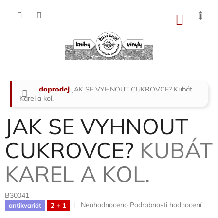
Přejít
na
NÁKU
obsah
KOŠÍK
Domů
doprodej
JAK SE VYHNOUT CUKROVCE?
Kubát
Karel a kol.
JAK SE VYHNOUT
CUKROVCE?
KUBÁT
KAREL A KOL.
B30041
Průměrné
Neohodnoceno
Podrobnosti hodnocení
antikvariát
2 + 1
hodnocení