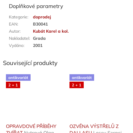
Doplňkové parametry
Kategorie
:
doprodej
EAN
:
B30041
Autor
:
Kubát Karel a kol.
Nakladatel
:
Grada
Vydáno
:
2001
Související produkty
antikvariát
antikvariát
2 + 1
2 + 1
OPRAVDOVÉ PŘÍBĚHY
OZVĚNA VÝSTŘELŮ Z
ZVÍŘAT
Nytrová Olga,
DALLASU
Losev Sergej /