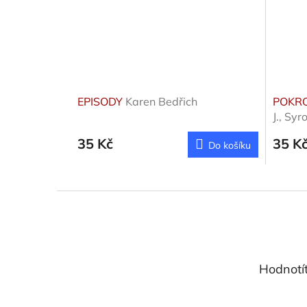
EPISODY
Karen Bedřich
POKRO
J., Syr
35 Kč
35 K
Do košíku
Z
á
p
a
t
Hodnotí
í