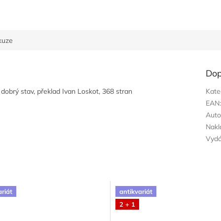
kuze
Dop
dobrý stav, překlad Ivan Loskot, 368 stran
Kate
EAN
Auto
Nakl
Vyd
ariát
antikvariát
2 + 1