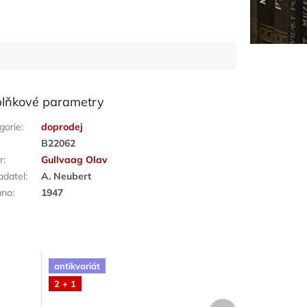
lňkové parametry
gorie
:
doprodej
:
B22062
r
:
Gullvaag Olav
adatel
:
A. Neubert
áno
:
1947
antikvariát
2 + 1
Další