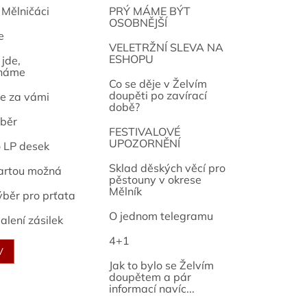
 Mělničáci
PRÝ MÁME BÝT
OSOBNĚJŠÍ
e
osef
VELETRŽNÍ SLEVA NA
ESHOPU
jde,
náme
Co se děje v Želvím
doupěti po zavírací
e za vámi
době?
běr
FESTIVALOVÉ
UPOZORNĚNÍ
o LP desek
Sklad děských věcí pro
artou možná
pěstouny v okrese
Mělník
ýběr pro prťata
O jednom telegramu
alení zásilek
4+1
V
Jak to bylo se Želvím
doupětem a pár
informací navíc...