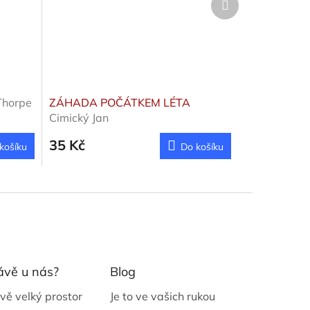
produkt
Thorpe
ZÁHADA POČÁTKEM LÉTA
Cimický Jan
35 Kč
košíku
Do košíku
ávě u nás?
Blog
vě velký prostor
Je to ve vašich rukou