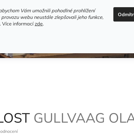
ADRESA+OTEVÍRACÍ DOBA
HODNOCENÍ OBCHODU
OBC
abychom Vám umožnili pohodlné prohlížení
Odmít
HLEDAT
 provozu webu neustále zlepšovali jeho funkce,
.
Více informací
zde
.
estsellery
Gramodesky
Detektivky
Knihy o Mělníku a 
LOST
GULLVAAG OL
hodnocení