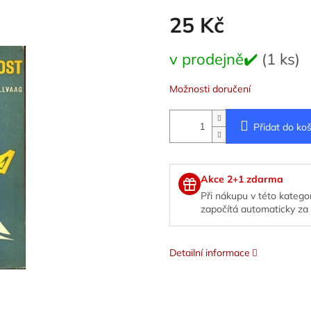
25 Kč
Měrná
v prodejně✔️
(1 ks)
cena:
Možnosti doručení
Přidat do koš
Akce 2+1 zdarma
Při nákupu v této kategor
započítá automaticky za 
Detailní informace