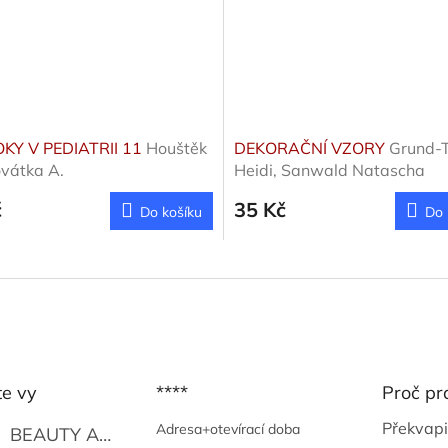
KY V PEDIATRII 11
Houštěk
DEKORAČNÍ VZORY
Grund-
ovátka A.
Heidi, Sanwald Natascha
č
35 Kč
Do košíku
Do 
te vy
****
Proč pr
Překvapi
Adresa+otevírací doba
BEAUTY AND THE BEAT
Go Go's