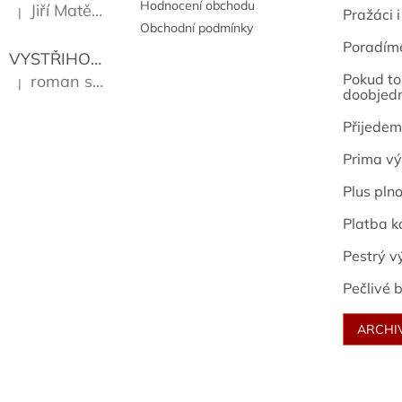
Hodnocení obchodu
Jiří Matějů
|
Pražáci i
Hodnocení produktu je 5 z 5 hvězdiček.
Obchodní podmínky
Poradím
VYSTŘIHOVÁNKY - PRAŽSKÉ PAMÁTKY
Kropáček J
Pokud to 
roman sekanina
|
Hodnocení produktu je 5 z 5 hvězdiček.
doobjed
Přijedem
Prima vý
Plus pln
Platba k
Pestrý v
Pečlivé b
ARCHI