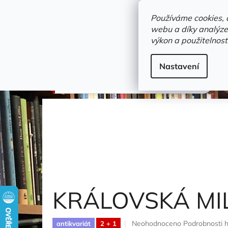
Přejít
objednavka@zelvi-doupe.cz
na
Používáme cookies, 
obsah
webu a díky analýze
Domů
výkon a použitelnost
Adresa+otevírací doba
Novinky
Trvalky a b
doprodej
Nastavení
KRÁLOVSKÁ MILOST
Gullvaag Olav
KRÁLOVSKÁ MI
Průměrné
Neohodnoceno
Podrobnosti 
antikvariát
2 + 1