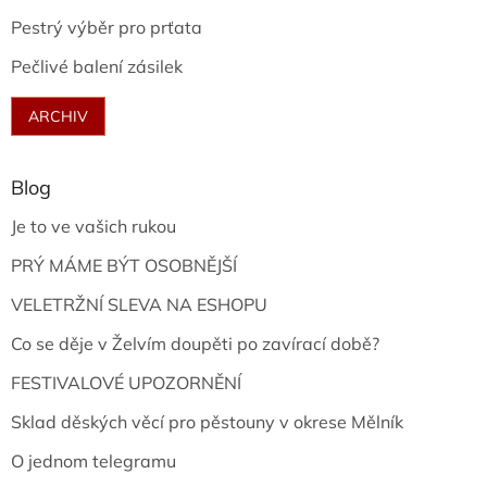
Pestrý výběr pro prťata
Pečlivé balení zásilek
ARCHIV
Blog
Je to ve vašich rukou
PRÝ MÁME BÝT OSOBNĚJŠÍ
VELETRŽNÍ SLEVA NA ESHOPU
Co se děje v Želvím doupěti po zavírací době?
FESTIVALOVÉ UPOZORNĚNÍ
Sklad děských věcí pro pěstouny v okrese Mělník
O jednom telegramu