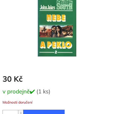
5
hvězdiček.
30 Kč
Měrná
v prodejně✔️
(1 ks)
cena:
Možnosti doručení