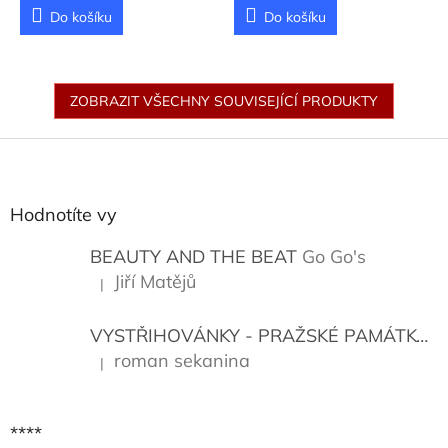
Do košíku
Do košíku
ZOBRAZIT VŠECHNY SOUVISEJÍCÍ PRODUKTY
Z
á
p
a
Hodnotíte vy
t
í
BEAUTY AND THE BEAT
Go Go's
Jiří Matějů
|
Hodnocení produktu je 5 z 5 hvězdiček.
VYSTŘIHOVÁNKY - PRAŽSKÉ PAMÁTKY
K
roman sekanina
|
Hodnocení produktu je 5 z 5 hvězdiček.
****