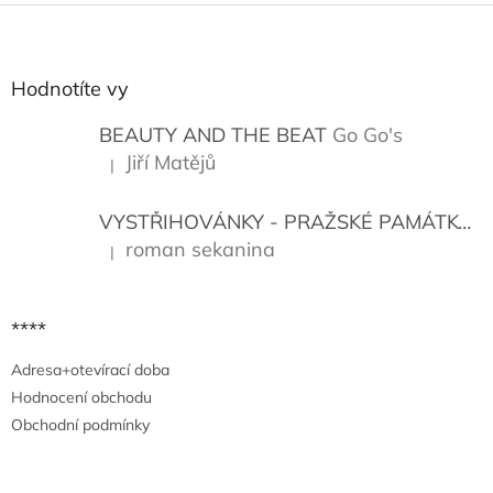
Z
á
p
a
Hodnotíte vy
t
í
BEAUTY AND THE BEAT
Go Go's
Jiří Matějů
|
Hodnocení produktu je 5 z 5 hvězdiček.
VYSTŘIHOVÁNKY - PRAŽSKÉ PAMÁTKY
K
roman sekanina
|
Hodnocení produktu je 5 z 5 hvězdiček.
****
Adresa+otevírací doba
Hodnocení obchodu
Obchodní podmínky