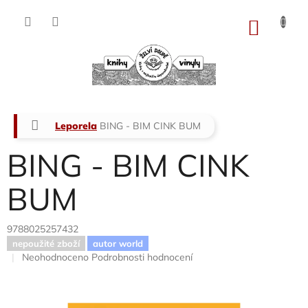
Přejít
na
NÁKU
obsah
KOŠÍK
Domů
Leporela
BING - BIM CINK BUM
BING - BIM CINK
BUM
9788025257432
nepoužité zboží
autor world
Průměrné
Neohodnoceno
Podrobnosti hodnocení
hodnocení
produktu
je