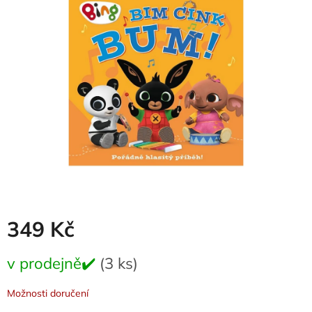
0,0
z
5
hvězdiček.
349 Kč
Měrná
v prodejně✔️
(3 ks)
cena:
Možnosti doručení