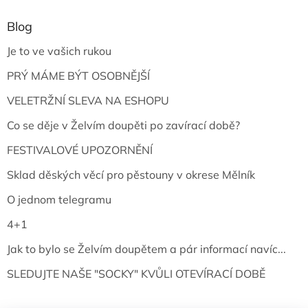
Blog
Je to ve vašich rukou
PRÝ MÁME BÝT OSOBNĚJŠÍ
VELETRŽNÍ SLEVA NA ESHOPU
Co se děje v Želvím doupěti po zavírací době?
FESTIVALOVÉ UPOZORNĚNÍ
Sklad děských věcí pro pěstouny v okrese Mělník
O jednom telegramu
4+1
Jak to bylo se Želvím doupětem a pár informací navíc...
SLEDUJTE NAŠE "SOCKY" KVŮLI OTEVÍRACÍ DOBĚ