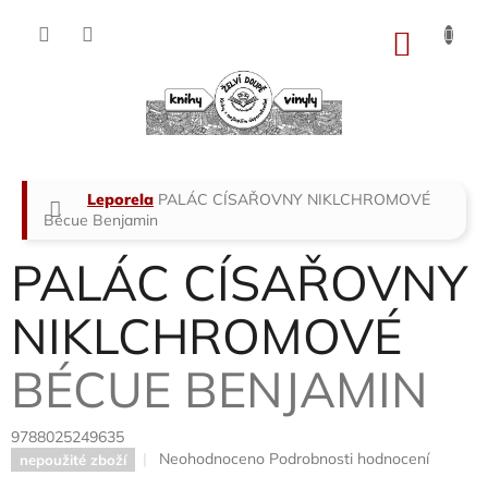
Přejít
na
NÁKU
obsah
KOŠÍK
Domů
Leporela
PALÁC CÍSAŘOVNY NIKLCHROMOVÉ
Bécue Benjamin
PALÁC CÍSAŘOVNY
NIKLCHROMOVÉ
BÉCUE BENJAMIN
9788025249635
Průměrné
Neohodnoceno
Podrobnosti hodnocení
nepoužité zboží
hodnocení