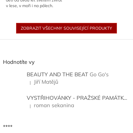
děti od dvou let světem zvířat
v lese, v moři i na pólech.
Bohatě ilustrovaná kniha
hravou formou představuje
rozmanité...
ZOBRAZIT VŠECHNY SOUVISEJÍCÍ PRODUKTY
Z
á
p
a
Hodnotíte vy
t
í
BEAUTY AND THE BEAT
Go Go's
Jiří Matějů
|
Hodnocení produktu je 5 z 5 hvězdiček.
VYSTŘIHOVÁNKY - PRAŽSKÉ PAMÁTKY
K
roman sekanina
|
Hodnocení produktu je 5 z 5 hvězdiček.
****