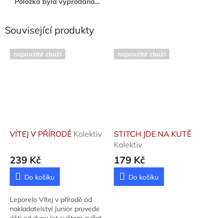
Položka byla vyprodána…
Související produkty
nepoužité zboží
nepoužité zboží
VÍTEJ V PŘÍRODĚ
Kolektiv
STITCH JDE NA KUTĚ
Kolektiv
239 Kč
179 Kč
Do košíku
Do košíku
Leporelo Vítej v přírodě od
nakladatelství Junior provede