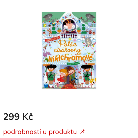
produktu
je
0,0
z
5
hvězdiček.
299 Kč
Měrná
podrobnosti u produktu 📌
cena: