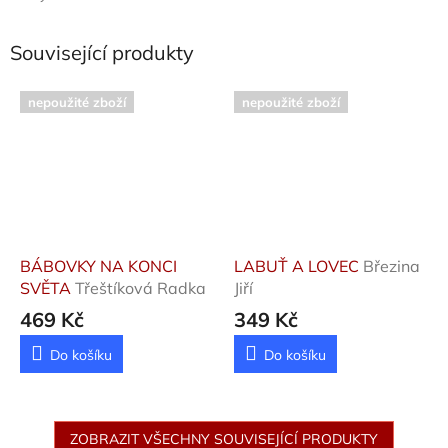
Související produkty
nepoužité zboží
nepoužité zboží
BÁBOVKY NA KONCI
LABUŤ A LOVEC
Březina
SVĚTA
Třeštíková Radka
Jiří
469 Kč
349 Kč
Do košíku
Do košíku
ZOBRAZIT VŠECHNY SOUVISEJÍCÍ PRODUKTY