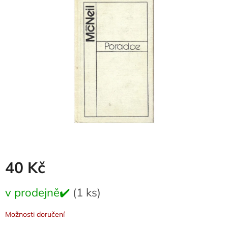
0,0
z
5
hvězdiček.
40 Kč
Měrná
v prodejně✔️
(1 ks)
cena:
Možnosti doručení