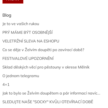
Blog
Je to ve vašich rukou
PRÝ MÁME BÝT OSOBNĚJŠÍ
VELETRŽNÍ SLEVA NA ESHOPU
Co se děje v Želvím doupěti po zavírací době?
FESTIVALOVÉ UPOZORNĚNÍ
Sklad děských věcí pro pěstouny v okrese Mělník
O jednom telegramu
4+1
Jak to bylo se Želvím doupětem a pár informací navíc...
SLEDUJTE NAŠE "SOCKY" KVŮLI OTEVÍRACÍ DOBĚ