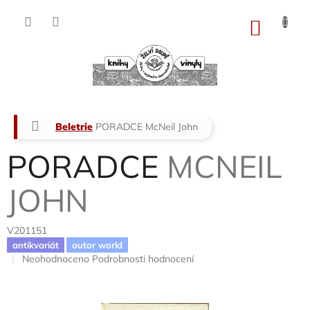
Přejít
na
NÁKU
obsah
KOŠÍK
Domů
Beletrie
PORADCE
McNeil John
PORADCE
MCNEIL
JOHN
V201151
antikvariát
autor world
Průměrné
Neohodnoceno
Podrobnosti hodnocení
hodnocení
produktu
je