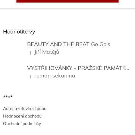
Z
á
p
a
Hodnotíte vy
t
í
BEAUTY AND THE BEAT
Go Go's
Jiří Matějů
|
Hodnocení produktu je 5 z 5 hvězdiček.
VYSTŘIHOVÁNKY - PRAŽSKÉ PAMÁTKY
K
roman sekanina
|
Hodnocení produktu je 5 z 5 hvězdiček.
****
Adresa+otevírací doba
Hodnocení obchodu
Obchodní podmínky