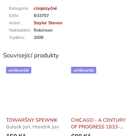
Kategorie
:
cizojazyčné
EAN
:
B33707
Autor
:
Saylor Steven
Nakladatel
:
Robinson
Vydáno
:
2008
Související produkty
antikvariát
antikvariát
TOWARŠNY SPEWNIK
CHICAGO - A CENTURY
Bulank Jan, Handrik Jan
OF PROGRESS 1833-
1933