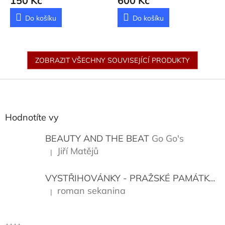
150 Kč
600 Kč
Do košíku
Do košíku
ZOBRAZIT VŠECHNY SOUVISEJÍCÍ PRODUKTY
Z
á
p
a
Hodnotíte vy
t
í
BEAUTY AND THE BEAT
Go Go's
Jiří Matějů
|
Hodnocení produktu je 5 z 5 hvězdiček.
VYSTŘIHOVÁNKY - PRAŽSKÉ PAMÁTKY
K
roman sekanina
|
Hodnocení produktu je 5 z 5 hvězdiček.