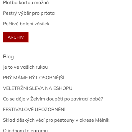
Platba kartou možná
Pestrý výběr pro prťata
Pečlivé balení zásilek
ARCHIV
Blog
Je to ve vašich rukou
PRÝ MÁME BÝT OSOBNĚJŠÍ
VELETRŽNÍ SLEVA NA ESHOPU
Co se děje v Želvím doupěti po zavírací době?
FESTIVALOVÉ UPOZORNĚNÍ
Sklad děských věcí pro pěstouny v okrese Mělník
O jednom telegramu