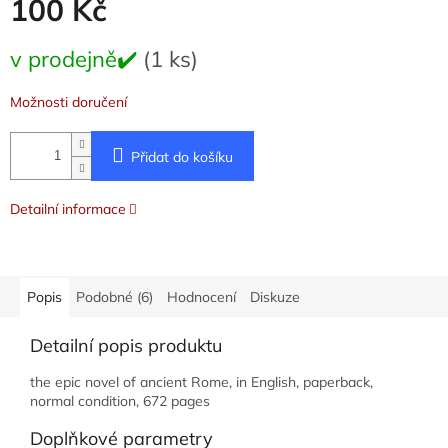
100 Kč
Měrná
v prodejně✔️
(1 ks)
cena:
Možnosti doručení
Přidat do košíku
Detailní informace
Popis
Podobné (6)
Hodnocení
Diskuze
Detailní popis produktu
the epic novel of ancient Rome, in English, paperback,
normal condition, 672 pages
Doplňkové parametry