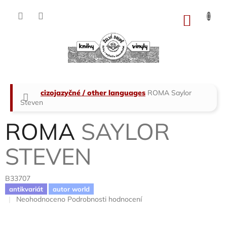
Přejít
na
NÁKU
obsah
KOŠÍK
Domů
cizojazyčné / other languages
ROMA
Saylor
Steven
ROMA
SAYLOR
STEVEN
B33707
antikvariát
autor world
Průměrné
Neohodnoceno
Podrobnosti hodnocení
hodnocení
produktu