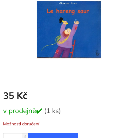
5
hvězdiček.
35 Kč
Měrná
v prodejně✔️
(1 ks)
cena:
Možnosti doručení