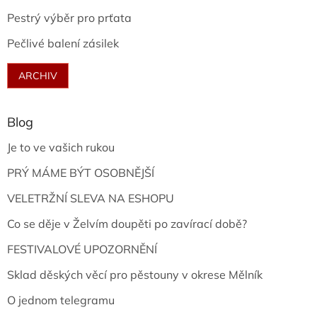
Pestrý výběr pro prťata
Pečlivé balení zásilek
ARCHIV
Blog
Je to ve vašich rukou
PRÝ MÁME BÝT OSOBNĚJŠÍ
VELETRŽNÍ SLEVA NA ESHOPU
Co se děje v Želvím doupěti po zavírací době?
FESTIVALOVÉ UPOZORNĚNÍ
Sklad děských věcí pro pěstouny v okrese Mělník
O jednom telegramu