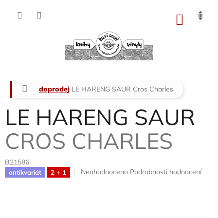
Přejít
na
NÁKU
obsah
KOŠÍK
Domů
doprodej
LE HARENG SAUR
Cros Charles
LE HARENG SAUR
CROS CHARLES
B21586
Průměrné
Neohodnoceno
Podrobnosti hodnocení
antikvariát
2 + 1
hodnocení
produktu
je
0,0
z