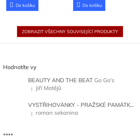
Do košíku
Do košíku
ZOBRAZIT VŠECHNY SOUVISEJÍCÍ PRODUKTY
Z
á
p
a
Hodnotíte vy
t
í
BEAUTY AND THE BEAT
Go Go's
Jiří Matějů
|
Hodnocení produktu je 5 z 5 hvězdiček.
VYSTŘIHOVÁNKY - PRAŽSKÉ PAMÁTKY
K
roman sekanina
|
Hodnocení produktu je 5 z 5 hvězdiček.
****