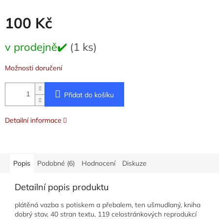
100 Kč
Měrná
v prodejně✔️
(1 ks)
cena:
Možnosti doručení
Přidat do košíku
Detailní informace
Popis
Podobné (6)
Hodnocení
Diskuze
Detailní popis produktu
plátěná vazba s potiskem a přebalem, ten ušmudlaný, kniha
dobrý stav, 40 stran textu, 119 celostránkových reprodukcí