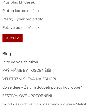
Plus plno LP desek
Platba kartou možná
Pestrý výběr pro prťata
Pečlivé balení zásilek
ARCHIV
Blog
Je to ve vašich rukou
PRÝ MÁME BÝT OSOBNĚJŠÍ
VELETRŽNÍ SLEVA NA ESHOPU
Co se děje v Želvím doupěti po zavírací době?
FESTIVALOVÉ UPOZORNĚNÍ
Sklad děských věcí pro pěstouny v okrese Mělník