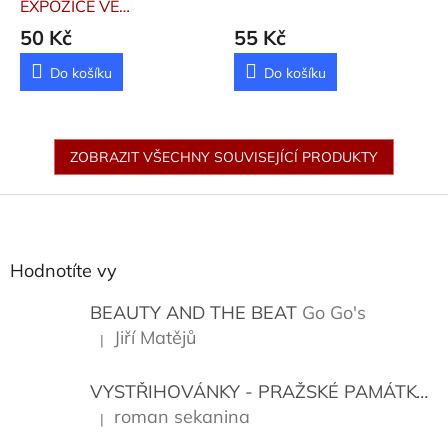
EXPOZICE VE
STŘEDOČESKÉM KRAJI
50 Kč
55 Kč
Vlk Miloslav
Do košíku
Do košíku
ZOBRAZIT VŠECHNY SOUVISEJÍCÍ PRODUKTY
Z
á
p
a
Hodnotíte vy
t
í
BEAUTY AND THE BEAT
Go Go's
Jiří Matějů
|
Hodnocení produktu je 5 z 5 hvězdiček.
VYSTŘIHOVÁNKY - PRAŽSKÉ PAMÁTKY
K
roman sekanina
|
Hodnocení produktu je 5 z 5 hvězdiček.