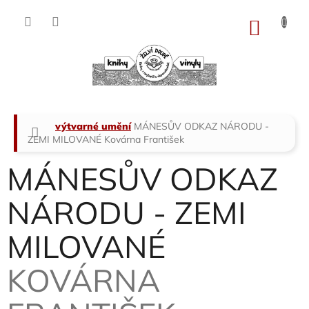
Přejít
na
NÁKU
obsah
KOŠÍK
Domů
výtvarné umění
MÁNESŮV ODKAZ NÁRODU -
ZEMI MILOVANÉ
Kovárna František
MÁNESŮV ODKAZ
NÁRODU - ZEMI
MILOVANÉ
KOVÁRNA