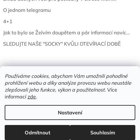
O jednom telegramu
4+1
Jak to bylo se Želvím doupětem a pár informací navíc...
SLEDUJTE NAŠE "SOCKY" KVŮLI OTEVÍRACÍ DOBĚ
Používáme cookies, abychom Vám umožnili pohodlné
prohlížení webu a díky analýze provozu webu neustále
zlepšovali jeho funkce, výkon a použitelnost.
Více
informací
zde
.
Vytvořil Shoptet
Nastavení
Copyright 2026
Želví doupě | knihy & vinyly | Mělník
. Všechna
Odmítnout
Souhlasím
práva vyhrazena.
Upravit nastavení cookies